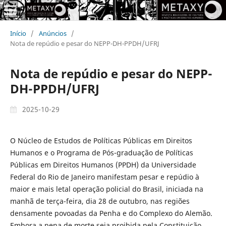
Início
/
Anúncios
/
Nota de repúdio e pesar do NEPP-DH-PPDH/UFRJ
Nota de repúdio e pesar do NEPP-
DH-PPDH/UFRJ
2025-10-29
O Núcleo de Estudos de Políticas Públicas em Direitos
Humanos e o Programa de Pós-graduação de Políticas
Públicas em Direitos Humanos (PPDH) da Universidade
Federal do Rio de Janeiro manifestam pesar e repúdio à
maior e mais letal operação policial do Brasil, iniciada na
manhã de terça-feira, dia 28 de outubro, nas regiões
densamente povoadas da Penha e do Complexo do Alemão.
Embora a pena de morte seja proibida pela Constituição