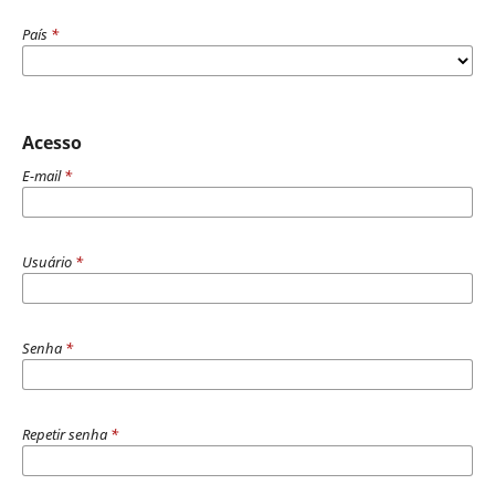
País
*
Acesso
E-mail
*
Usuário
*
Senha
*
Repetir senha
*