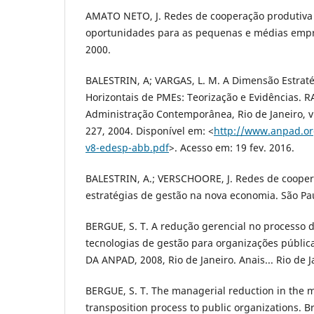
AMATO NETO, J. Redes de cooperação produtiva e
oportunidades para as pequenas e médias empre
2000.
BALESTRIN, A; VARGAS, L. M. A Dimensão Estrat
Horizontais de PMEs: Teorização e Evidências. RA
Administração Contemporânea, Rio de Janeiro, v. 
227, 2004. Disponível em: <
http://www.anpad.or
v8-edesp-abb.pdf
>. Acesso em: 19 fev. 2016.
BALESTRIN, A.; VERSCHOORE, J. Redes de cooper
estratégias de gestão na nova economia. São Pa
BERGUE, S. T. A redução gerencial no processo 
tecnologias de gestão para organizações públi
DA ANPAD, 2008, Rio de Janeiro. Anais... Rio de 
BERGUE, S. T. The managerial reduction in the
transposition process to public organizations. B