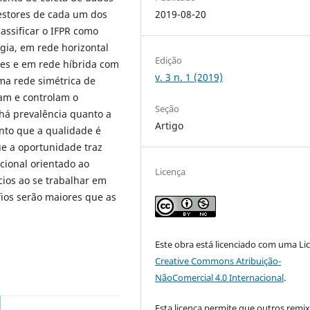
2019-08-20
estores de cada um dos
lassificar o IFPR como
ogia, em rede horizontal
Edição
des e em rede híbrida com
v. 3 n. 1 (2019)
ma rede simétrica de
am e controlam o
Seção
há prevalência quanto a
Artigo
nto que a qualidade é
e a oportunidade traz
cional orientado ao
Licença
cios ao se trabalhar em
ios serão maiores que as
Este obra está licenciado com uma Li
Creative Commons Atribuição-
NãoComercial 4.0 Internacional
.
Esta licença permite que outros remi