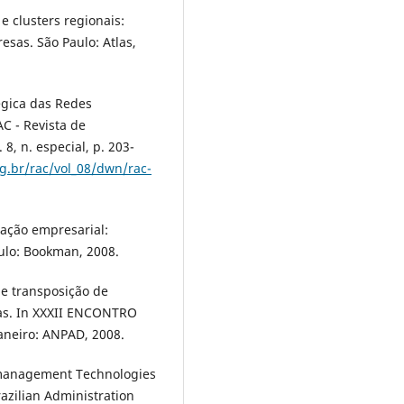
 clusters regionais:
sas. São Paulo: Atlas,
égica das Redes
C - Revista de
8, n. especial, p. 203-
g.br/rac/vol_08/dwn/rac-
ação empresarial:
ulo: Bookman, 2008.
de transposição de
cas. In XXXII ENCONTRO
Janeiro: ANPAD, 2008.
 management Technologies
razilian Administration