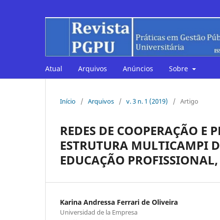
Atual
Arquivos
Anúncios
Sobre
Início
/
Arquivos
/
v. 3 n. 1 (2019)
/
Artigo
REDES DE COOPERAÇÃO E 
ESTRUTURA MULTICAMPI D
EDUCAÇÃO PROFISSIONAL, 
Karina Andressa Ferrari de Oliveira
Universidad de la Empresa