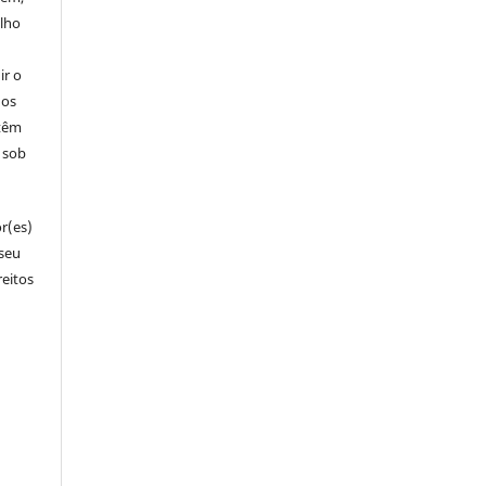
alho
ir o
dos
 têm
s sob
r(es)
 seu
reitos