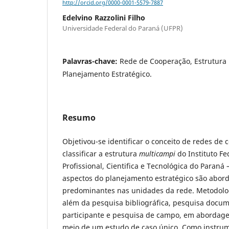
http://orcid.org/0000-0001-5579-7887
Edelvino Razzolini Filho
Universidade Federal do Paraná (UFPR)
Palavras-chave:
Rede de Cooperação, Estrutura
Planejamento Estratégico.
Resumo
Objetivou-se identificar o conceito de redes de
classificar a estrutura
multicampi
do Instituto F
Profissional, Cientifica e Tecnológica do Paraná –
aspectos do planejamento estratégico são abord
predominantes nas unidades da rede. Metodolog
além da pesquisa bibliográfica, pesquisa docu
participante e pesquisa de campo, em abordage
meio de um estudo de caso único. Como instrum