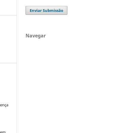
Enviar Submissão
Navegar
cença
xem,