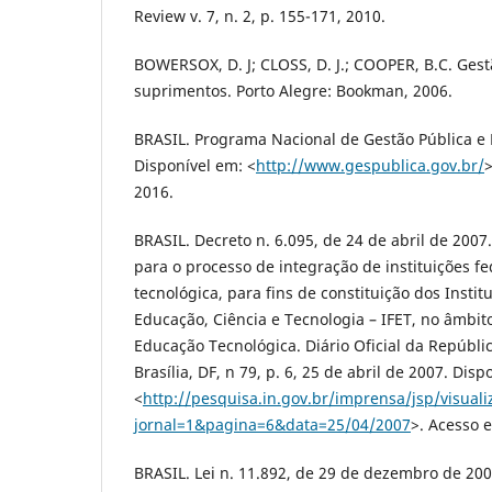
Review v. 7, n. 2, p. 155-171, 2010.
BOWERSOX, D. J; CLOSS, D. J.; COOPER, B.C. Gest
suprimentos. Porto Alegre: Bookman, 2006.
BRASIL. Programa Nacional de Gestão Pública e 
Disponível em: <
http://www.gespublica.gov.br/
>
2016.
BRASIL. Decreto n. 6.095, de 24 de abril de 2007.
para o processo de integração de instituições f
tecnológica, para fins de constituição dos Instit
Educação, Ciência e Tecnologia – IFET, no âmbit
Educação Tecnológica. Diário Oficial da Repúblic
Brasília, DF, n 79, p. 6, 25 de abril de 2007. Disp
<
http://pesquisa.in.gov.br/imprensa/jsp/visuali
jornal=1&pagina=6&data=25/04/2007
>. Acesso 
BRASIL. Lei n. 11.892, de 29 de dezembro de 2008