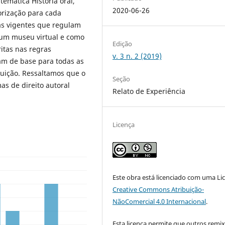
temática História oral,
2020-06-26
rização para cada
as vigentes que regulam
 um museu virtual e como
Edição
itas nas regras
v. 3 n. 2 (2019)
ram de base para todas as
ituição. Ressaltamos que o
Seção
as de direito autoral
Relato de Experiência
Licença
Este obra está licenciado com uma Li
Creative Commons Atribuição-
NãoComercial 4.0 Internacional
.
Esta licença permite que outros remi