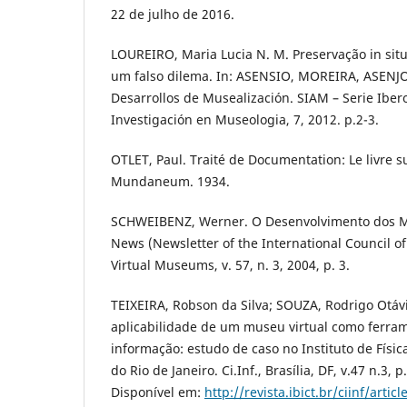
22 de julho de 2016.
LOUREIRO, Maria Lucia N. M. Preservação in situ 
um falso dilema. In: ASENSIO, MOREIRA, ASENJO
Desarrollos de Musealización. SIAM – Serie Ibe
Investigación en Museologia, 7, 2012. p.2-3.
OTLET, Paul. Traité de Documentation: Le livre sur
Mundaneum. 1934.
SCHWEIBENZ, Werner. O Desenvolvimento dos M
News (Newsletter of the International Council 
Virtual Museums, v. 57, n. 3, 2004, p. 3.
TEIXEIRA, Robson da Silva; SOUZA, Rodrigo Otávi
aplicabilidade de um museu virtual como ferra
informação: estudo de caso no Instituto de Físi
do Rio de Janeiro. Ci.Inf., Brasília, DF, v.47 n.3, 
Disponível em:
http://revista.ibict.br/ciinf/arti