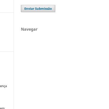
Enviar Submissão
Navegar
cença
xem,