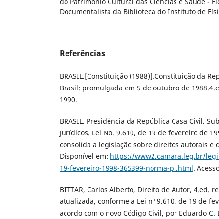
do Patrimônio Cultural das Ciências e Saúde - Fi
Documentalista da Biblioteca do Instituto de Físi
Referências
BRASIL.[Constituição (1988)].Constituição da Re
Brasil: promulgada em 5 de outubro de 1988.4.ed
1990.
BRASIL. Presidência da República Casa Civil. Su
Jurídicos. Lei No. 9.610, de 19 de fevereiro de 199
consolida a legislação sobre direitos autorais e 
Disponível em:
https://www2.camara.leg.br/legin
19-fevereiro-1998-365399-norma-pl.html
. Acess
BITTAR, Carlos Alberto, Direito de Autor, 4.ed. r
atualizada, conforme a Lei nº 9.610, de 19 de fev
acordo com o novo Código Civil, por Eduardo C. B.