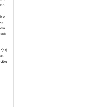
alho
ir o
dos
 têm
s sob
r(es)
 seu
reitos