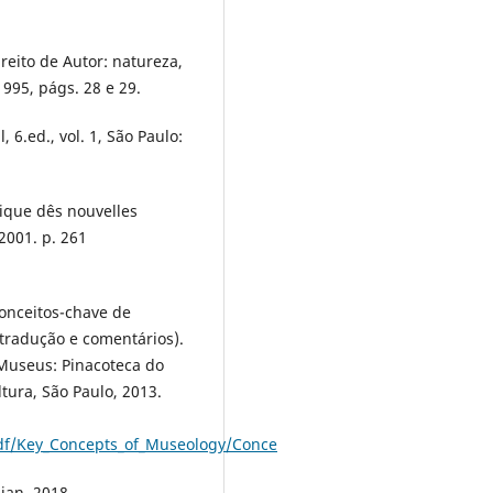
reito de Autor: natureza,
1995, págs. 28 e 29.
6.ed., vol. 1, São Paulo:
ique dês nouvelles
2001. p. 261
onceitos-chave de
(tradução e comentários).
 Museus: Pinacoteca do
tura, São Paulo, 2013.
df/Key_Concepts_of_Museology/Conce
jan. 2018.