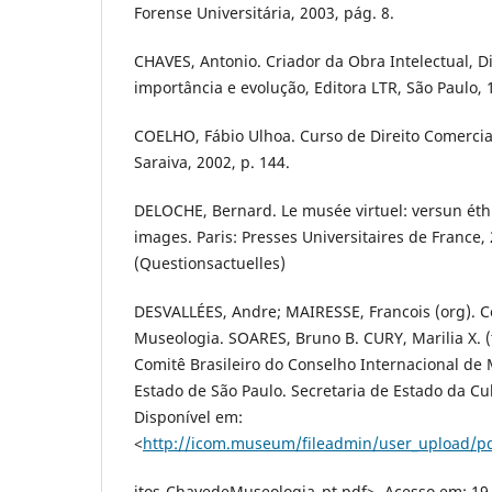
Forense Universitária, 2003, pág. 8.
CHAVES, Antonio. Criador da Obra Intelectual, Di
importância e evolução, Editora LTR, São Paulo, 
COELHO, Fábio Ulhoa. Curso de Direito Comercial, 
Saraiva, 2002, p. 144.
DELOCHE, Bernard. Le musée virtuel: versun éth
images. Paris: Presses Universitaires de France, 
(Questionsactuelles)
DESVALLÉES, Andre; MAIRESSE, Francois (org). C
Museologia. SOARES, Bruno B. CURY, Marilia X. 
Comitê Brasileiro do Conselho Internacional de
Estado de São Paulo. Secretaria de Estado da Cul
Disponível em:
<
http://icom.museum/fileadmin/user_upload/p
itos-ChavedeMuseologia_pt.pdf>. Acesso em: 19 