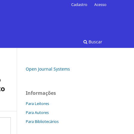
Cadastro
Acesso
Buscar
Open Journal Systems
o
to
Informações
Para Leitores
Para Autores
Para Bibliotecários