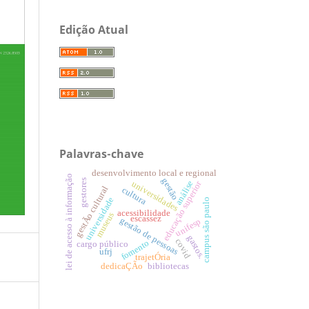
Edição Atual
Palavras-chave
desenvolvimento local e regional
lei de acesso à informação
gestão
gestores
educação superior
análise
universidades
gestÃo cultural
cultura
universidade
campus são paulo
acessibilidade
museus
escassez
gestão de pessoas
unifesp
gastos.
covid
fomento
cargo público
ufrj
trajetÓria
dedicaÇÃo
bibliotecas