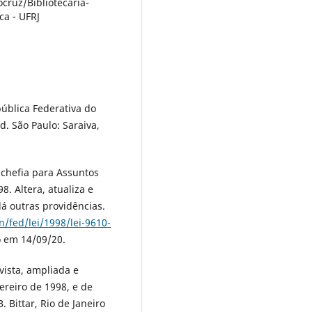
ocruz/Bibliotecária-
ca - UFRJ
pública Federativa do
. São Paulo: Saraiva,
bchefia para Assuntos
8. Altera, atualiza e
dá outras providências.
/fed/lei/1998/lei-9610-
o em 14/09/20.
evista, ampliada e
ereiro de 1998, e de
 Bittar, Rio de Janeiro