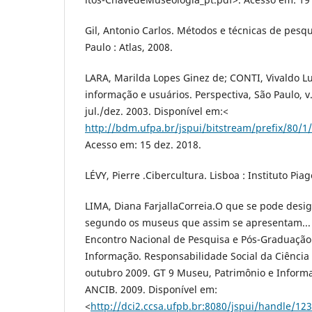
Gil, Antonio Carlos. Métodos e técnicas de pesqui
Paulo : Atlas, 2008.
LARA, Marilda Lopes Ginez de; CONTI, Vivaldo L
informação e usuários. Perspectiva, São Paulo, v. 
jul./dez. 2003. Disponível em:<
http://bdm.ufpa.br/jspui/bitstream/prefix/80
Acesso em: 15 dez. 2018.
LÉVY, Pierre .Cibercultura. Lisboa : Instituto Piag
LIMA, Diana FarjallaCorreia.O que se pode desi
segundo os museus que assim se apresentam... 
Encontro Nacional de Pesquisa e Pós-Graduação
Informação. Responsabilidade Social da Ciência
outubro 2009. GT 9 Museu, Patrimônio e Informa
ANCIB. 2009. Disponível em:
<
http://dci2.ccsa.ufpb.br:8080/jspui/handle/1