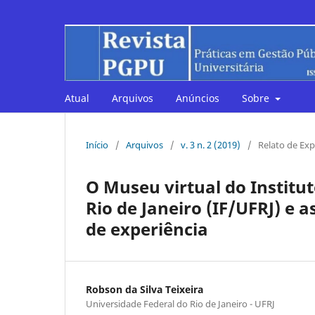
Atual
Arquivos
Anúncios
Sobre
Início
/
Arquivos
/
v. 3 n. 2 (2019)
/
Relato de Exp
O Museu virtual do Institut
Rio de Janeiro (IF/UFRJ) e a
de experiência
Robson da Silva Teixeira
Universidade Federal do Rio de Janeiro - UFRJ