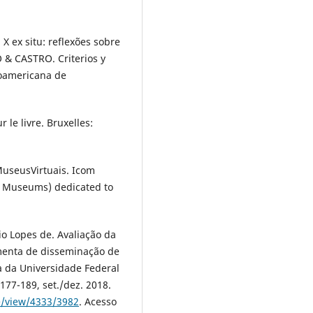
X ex situ: reflexões sobre
 & CASTRO. Criterios y
roamericana de
 le livre. Bruxelles:
useusVirtuais. Icom
of Museums) dedicated to
o Lopes de. Avaliação da
menta de disseminação de
ca da Universidade Federal
p.177-189, set./dez. 2018.
cle/view/4333/3982
. Acesso