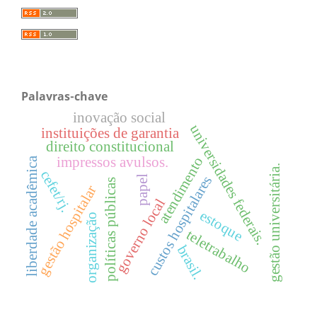
Palavras-chave
inovação social
universidades federais.
instituições de garantia
direito constitucional
atendimento
impressos avulsos.
liberdade acadêmica
gestão universitária.
cefet/rj.
custos hospitalares
papel
políticas públicas
gestão hospitalar
governo local
estoque
organização
teletrabalho
brasil.