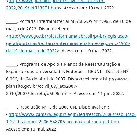
<
http://www.planalto.gov.br/ccivil_03/_ato2019-
2022/2019/lei/l13971.htm
>. Acesso em: 10 mai. 2022.
______. Portaria Interministerial ME/SEGOV Nº 1.965, de 10 de
março de 2022. Disponível em:
<
http://www.gov.br/plataformamaisbrasil/pt-br/legislacao-
geral/portarias/portaria-interministerial-me-segov-no-1965-
de-10-de-marco-de-2022
>. Acesso em: 10 mai. 2022.
______. Programa de Apoio a Planos de Reestruturação e
Expansão das Universidades Federais – REUNI – Decreto Nº
6.096, de 24 de abril de 2007. Disponível em: < http://www.
planalto.gov.br/ccivil_03/_ato2007-
2010/2007/decreto/d6096.htm>. Acesso em: 11 jun. 2022.
______. Resolução Nº 1, de 2006 CN. Disponível em:
<
http://www2.camara.leg.br/legin/fed/rescon/2006/resolucao-
1-22-dezembro-2006-548706-normaatualizada-pl.html
>.
Acesso em: 10 mai. 2022.