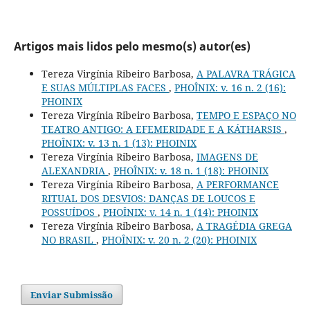
Artigos mais lidos pelo mesmo(s) autor(es)
Tereza Virgínia Ribeiro Barbosa,
A PALAVRA TRÁGICA
E SUAS MÚLTIPLAS FACES
,
PHOÎNIX: v. 16 n. 2 (16):
PHOINIX
Tereza Virgínia Ribeiro Barbosa,
TEMPO E ESPAÇO NO
TEATRO ANTIGO: A EFEMERIDADE E A KÁTHARSIS
,
PHOÎNIX: v. 13 n. 1 (13): PHOINIX
Tereza Virgínia Ribeiro Barbosa,
IMAGENS DE
ALEXANDRIA
,
PHOÎNIX: v. 18 n. 1 (18): PHOINIX
Tereza Virgínia Ribeiro Barbosa,
A PERFORMANCE
RITUAL DOS DESVIOS: DANÇAS DE LOUCOS E
POSSUÍDOS
,
PHOÎNIX: v. 14 n. 1 (14): PHOINIX
Tereza Virgínia Ribeiro Barbosa,
A TRAGÉDIA GREGA
NO BRASIL
,
PHOÎNIX: v. 20 n. 2 (20): PHOINIX
Enviar Submissão