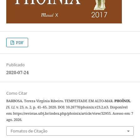
PDF
Publicado
2020-07-24
Como Citar
BARBOSA, Tereza Virgínia Ribeiro. TEMPESTADE EM ALTO-MAR.
PHOÎNIX
,
[S. l.]
, v. 23, n. 2, p. 41–65, 2020. DOI: 10.26770/phoinix.v23.2.n3. Disponível
em: https://revistas.ufrj.br/index.php/phoinix/article/view/32955. Acesso em: 7
ago. 2026.
Fomatos de Citação