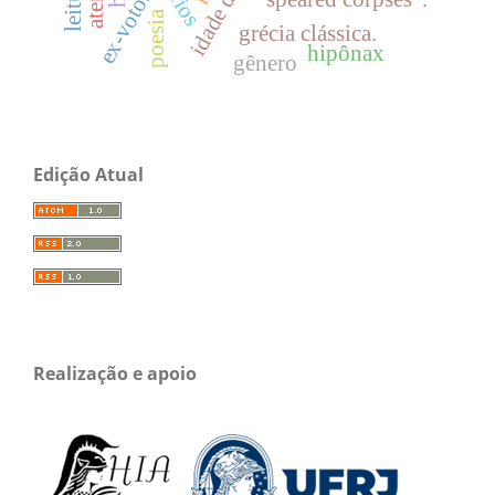
ex-votos
poesia
grécia clássica.
hipônax
gênero
Edição Atual
Realização e apoio