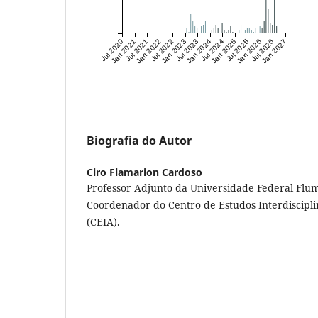
Jul 2020
Jan 2021
Jul 2021
Jan 2022
Jul 2022
Jan 2023
Jul 2023
Jan 2024
Jul 2024
Jan 2025
Jul 2025
Jan 2026
Jul 2026
Jan 2027
Biografia do Autor
Ciro Flamarion Cardoso
Professor Adjunto da Universidade Federal Flum
Coordenador do Centro de Estudos Interdiscipl
(CEIA).