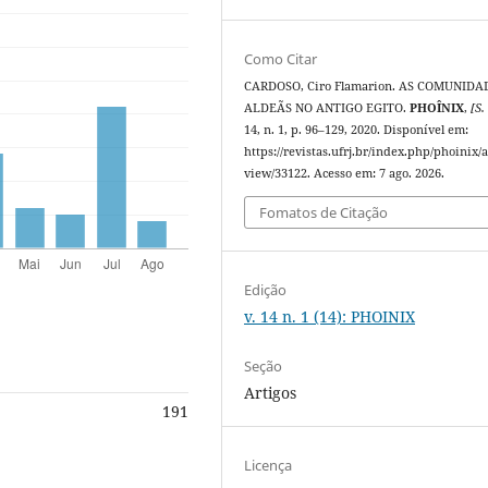
Como Citar
CARDOSO, Ciro Flamarion. AS COMUNIDA
ALDEÃS NO ANTIGO EGITO.
PHOÎNIX
,
[S. 
14, n. 1, p. 96–129, 2020. Disponível em:
https://revistas.ufrj.br/index.php/phoinix/a
view/33122. Acesso em: 7 ago. 2026.
Fomatos de Citação
Edição
v. 14 n. 1 (14): PHOINIX
Seção
Artigos
191
Licença