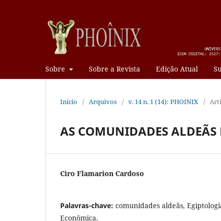
Sobre
Sobre a Revista
Edição Atual
Su
Início
/
Arquivos
/
v. 14 n. 1 (14): PHOINIX
/
Art
AS COMUNIDADES ALDEÃS 
Ciro Flamarion Cardoso
Palavras-chave:
comunidades aldeãs, Egiptologi
Econômica.