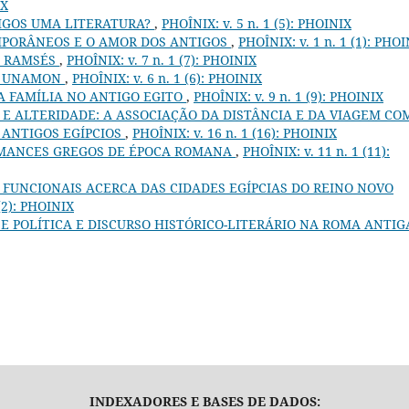
IX
IGOS UMA LITERATURA?
,
PHOÎNIX: v. 5 n. 1 (5): PHOINIX
PORÂNEOS E O AMOR DOS ANTIGOS
,
PHOÎNIX: v. 1 n. 1 (1): PHO
S RAMSÉS
,
PHOÎNIX: v. 7 n. 1 (7): PHOINIX
E UNAMON
,
PHOÎNIX: v. 6 n. 1 (6): PHOINIX
A FAMÍLIA NO ANTIGO EGITO
,
PHOÎNIX: v. 9 n. 1 (9): PHOINIX
 ALTERIDADE: A ASSOCIAÇÃO DA DISTÂNCIA E DA VIAGEM CO
 ANTIGOS EGÍPCIOS
,
PHOÎNIX: v. 16 n. 1 (16): PHOINIX
MANCES GREGOS DE ÉPOCA ROMANA
,
PHOÎNIX: v. 11 n. 1 (11):
FUNCIONAIS ACERCA DAS CIDADES EGÍPCIAS DO REINO NOVO
 (2): PHOINIX
SE POLÍTICA E DISCURSO HISTÓRICO-LITERÁRIO NA ROMA ANTI
INDEXADORES E BASES DE DADOS: