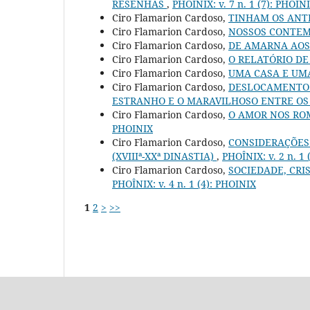
RESENHAS
,
PHOÎNIX: v. 7 n. 1 (7): PHOIN
Ciro Flamarion Cardoso,
TINHAM OS ANT
Ciro Flamarion Cardoso,
NOSSOS CONTEM
Ciro Flamarion Cardoso,
DE AMARNA AO
Ciro Flamarion Cardoso,
O RELATÓRIO D
Ciro Flamarion Cardoso,
UMA CASA E UM
Ciro Flamarion Cardoso,
DESLOCAMENTO E
ESTRANHO E O MARAVILHOSO ENTRE OS
Ciro Flamarion Cardoso,
O AMOR NOS RO
PHOINIX
Ciro Flamarion Cardoso,
CONSIDERAÇÕES 
(XVIIIª-XXª DINASTIA)
,
PHOÎNIX: v. 2 n. 1
Ciro Flamarion Cardoso,
SOCIEDADE, CRI
PHOÎNIX: v. 4 n. 1 (4): PHOINIX
1
2
>
>>