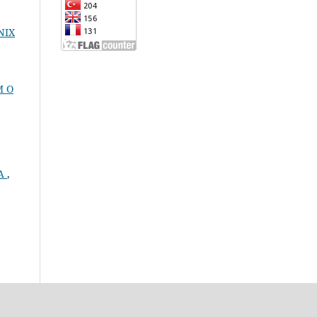
INIX
M O
GA
,