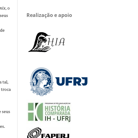
nix
, o
Realização e apoio
 seus
 de
 tal,
 troca
e seus
es.