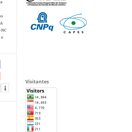
sa
os
 A
Y-NC
 o
Visitantes