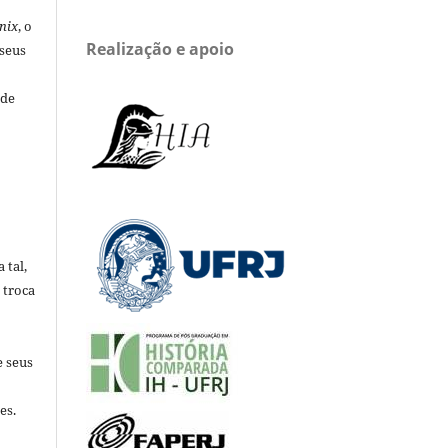
nix
, o
Realização e apoio
 seus
 de
 tal,
 troca
e seus
es.