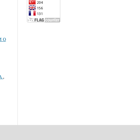
M O
GA
,