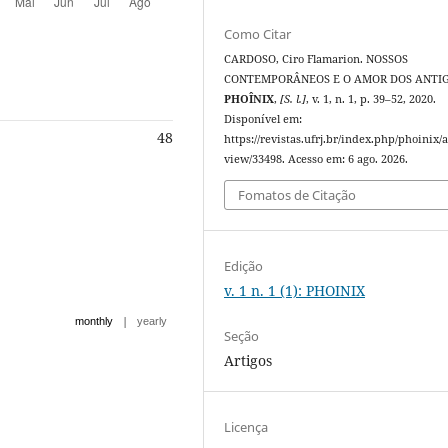
Como Citar
CARDOSO, Ciro Flamarion. NOSSOS
CONTEMPORÂNEOS E O AMOR DOS ANTIG
PHOÎNIX
,
[S. l.]
, v. 1, n. 1, p. 39–52, 2020.
Disponível em:
48
https://revistas.ufrj.br/index.php/phoinix/a
view/33498. Acesso em: 6 ago. 2026.
Fomatos de Citação
Edição
v. 1 n. 1 (1): PHOINIX
|
monthly
yearly
Seção
Artigos
Licença