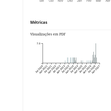
Métricas
Visualizações em PDF
7.0
Jul 2020
Jan 2021
Jul 2021
Jan 2022
Jul 2022
Jan 2023
Jul 2023
Jan 2024
Jul 2024
Jan 2025
Jul 2025
Jan 2026
Jul 2026
Jan 2027