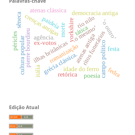
Palavras-chave
atenas clássica
democracia antiga
sêneca
crenças antigas
rio nilo
paideía
yorkshire
‘o outro’
morte
tática
o mesmo’
pierre bourdieu
ritos funerários
péricles
atenas antiga
agência.
cultura popular
ilhas britânicas
ex-votos
campo político
romanização
festa
grécia clássica.
itália
idade do ferro
fedra
retórica
poesia
Edição Atual