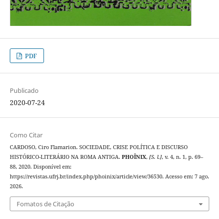
PDF
Publicado
2020-07-24
Como Citar
CARDOSO, Ciro Flamarion. SOCIEDADE, CRISE POLÍTICA E DISCURSO
HISTÓRICO-LITERÁRIO NA ROMA ANTIGA.
PHOÎNIX
,
[S. l.]
, v. 4, n. 1, p. 69–
88, 2020. Disponível em:
https://revistas.ufrj.br/index.php/phoinix/article/view/36530. Acesso em: 7 ago.
2026.
Fomatos de Citação