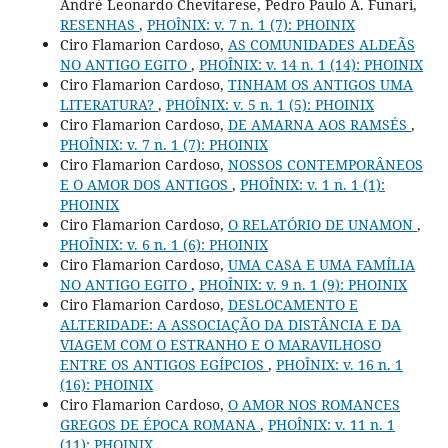
André Leonardo Chevitarese, Pedro Paulo A. Funari,
RESENHAS
,
PHOÎNIX: v. 7 n. 1 (7): PHOINIX
Ciro Flamarion Cardoso,
AS COMUNIDADES ALDEÃS
NO ANTIGO EGITO
,
PHOÎNIX: v. 14 n. 1 (14): PHOINIX
Ciro Flamarion Cardoso,
TINHAM OS ANTIGOS UMA
LITERATURA?
,
PHOÎNIX: v. 5 n. 1 (5): PHOINIX
Ciro Flamarion Cardoso,
DE AMARNA AOS RAMSÉS
,
PHOÎNIX: v. 7 n. 1 (7): PHOINIX
Ciro Flamarion Cardoso,
NOSSOS CONTEMPORÂNEOS
E O AMOR DOS ANTIGOS
,
PHOÎNIX: v. 1 n. 1 (1):
PHOINIX
Ciro Flamarion Cardoso,
O RELATÓRIO DE UNAMON
,
PHOÎNIX: v. 6 n. 1 (6): PHOINIX
Ciro Flamarion Cardoso,
UMA CASA E UMA FAMÍLIA
NO ANTIGO EGITO
,
PHOÎNIX: v. 9 n. 1 (9): PHOINIX
Ciro Flamarion Cardoso,
DESLOCAMENTO E
ALTERIDADE: A ASSOCIAÇÃO DA DISTÂNCIA E DA
VIAGEM COM O ESTRANHO E O MARAVILHOSO
ENTRE OS ANTIGOS EGÍPCIOS
,
PHOÎNIX: v. 16 n. 1
(16): PHOINIX
Ciro Flamarion Cardoso,
O AMOR NOS ROMANCES
GREGOS DE ÉPOCA ROMANA
,
PHOÎNIX: v. 11 n. 1
(11): PHOINIX