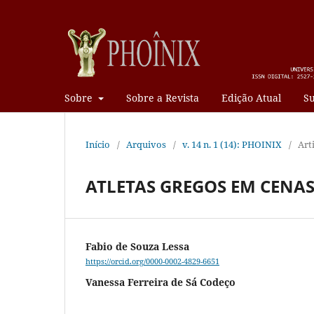
Sobre
Sobre a Revista
Edição Atual
Su
Início
/
Arquivos
/
v. 14 n. 1 (14): PHOINIX
/
Art
ATLETAS GREGOS EM CENA
Fabio de Souza Lessa
https://orcid.org/0000-0002-4829-6651
Vanessa Ferreira de Sá Codeço