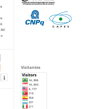
sa
os
 A
Y-NC
 o
Visitantes