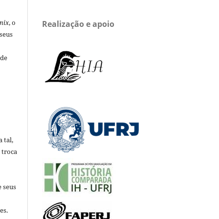
nix
, o
Realização e apoio
 seus
 de
 tal,
 troca
e seus
es.