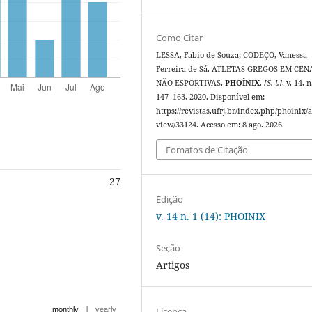
Como Citar
LESSA, Fabio de Souza; CODEÇO, Vanessa
Ferreira de Sá. ATLETAS GREGOS EM CEN
NÃO ESPORTIVAS.
PHOÎNIX
,
[S. l.]
, v. 14, n
147–163, 2020. Disponível em:
https://revistas.ufrj.br/index.php/phoinix/a
view/33124. Acesso em: 8 ago. 2026.
Fomatos de Citação
27
Edição
v. 14 n. 1 (14): PHOINIX
Seção
Artigos
|
Licença
monthly
yearly