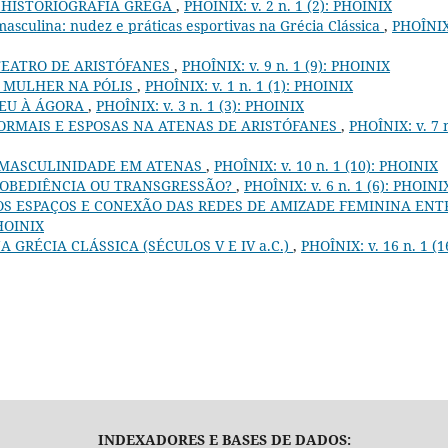
 HISTORIOGRAFIA GREGA
,
PHOÎNIX: v. 2 n. 1 (2): PHOINIX
asculina: nudez e práticas esportivas na Grécia Clássica
,
PHOÎNIX
TEATRO DE ARISTÓFANES
,
PHOÎNIX: v. 9 n. 1 (9): PHOINIX
E MULHER NA PÓLIS
,
PHOÎNIX: v. 1 n. 1 (1): PHOINIX
CEU À ÁGORA
,
PHOÎNIX: v. 3 n. 1 (3): PHOINIX
FORMAIS E ESPOSAS NA ATENAS DE ARISTÓFANES
,
PHOÎNIX: v. 7 
E MASCULINIDADE EM ATENAS
,
PHOÎNIX: v. 10 n. 1 (10): PHOINIX
 OBEDIÊNCIA OU TRANSGRESSÃO?
,
PHOÎNIX: v. 6 n. 1 (6): PHOINI
OS ESPAÇOS E CONEXÃO DAS REDES DE AMIZADE FEMININA ENT
PHOINIX
A GRÉCIA CLÁSSICA (SÉCULOS V E IV a.C.)
,
PHOÎNIX: v. 16 n. 1 (1
INDEXADORES E BASES DE DADOS: