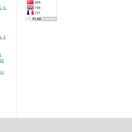
: v.
n. 1
X
RE
6):