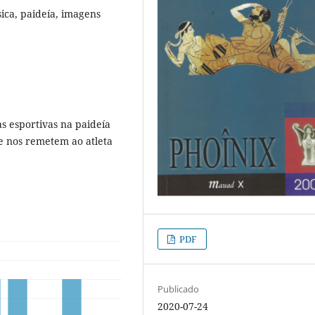
sica, paideía, imagens
as esportivas na paideía
ue nos remetem ao atleta
PDF
Publicado
2020-07-24