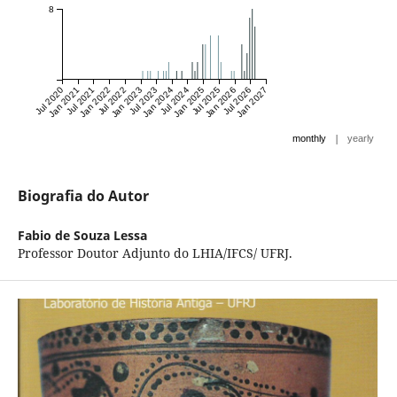
8
Jul 2020
Jan 2021
Jul 2021
Jan 2022
Jul 2022
Jan 2023
Jul 2023
Jan 2024
Jul 2024
Jan 2025
Jul 2025
Jan 2026
Jul 2026
Jan 2027
|
monthly
yearly
Biografia do Autor
Fabio de Souza Lessa
Professor Doutor Adjunto do LHIA/IFCS/ UFRJ.