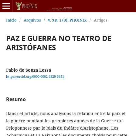
Início
/
Arquivos
/
v. 9 n. 1 (9): PHOINIX
/
Artigos
PAZ E GUERRA NO TEATRO DE
ARISTÓFANES
Fabio de Souza Lessa
https://orcid.org/0000-0002-4829-6651
Resumo
Dans cet article, nous analysons la relation entre la paix et
la guerre pendant les premieres années de la Guerre du
Péloponnese par le biais du théâtre d'Aristophane. Les
Acharnicns et La Paix sont les documents choisis pour cette