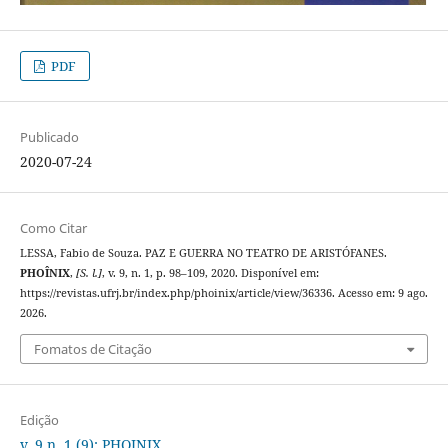
PDF
Publicado
2020-07-24
Como Citar
LESSA, Fabio de Souza. PAZ E GUERRA NO TEATRO DE ARISTÓFANES.
PHOÎNIX
,
[S. l.]
, v. 9, n. 1, p. 98–109, 2020. Disponível em:
https://revistas.ufrj.br/index.php/phoinix/article/view/36336. Acesso em: 9 ago.
2026.
Fomatos de Citação
Edição
v. 9 n. 1 (9): PHOINIX