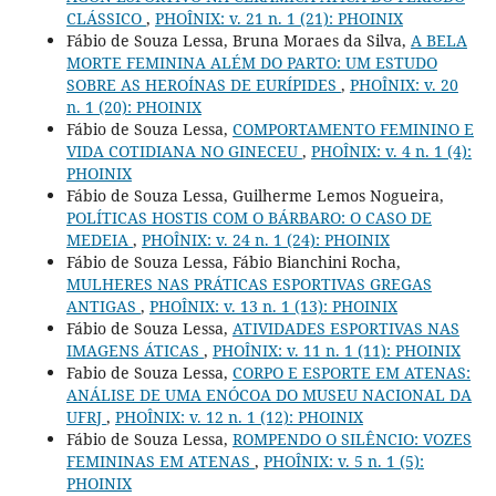
CLÁSSICO
,
PHOÎNIX: v. 21 n. 1 (21): PHOINIX
Fábio de Souza Lessa, Bruna Moraes da Silva,
A BELA
MORTE FEMININA ALÉM DO PARTO: UM ESTUDO
SOBRE AS HEROÍNAS DE EURÍPIDES
,
PHOÎNIX: v. 20
n. 1 (20): PHOINIX
Fábio de Souza Lessa,
COMPORTAMENTO FEMININO E
VIDA COTIDIANA NO GINECEU
,
PHOÎNIX: v. 4 n. 1 (4):
PHOINIX
Fábio de Souza Lessa, Guilherme Lemos Nogueira,
POLÍTICAS HOSTIS COM O BÁRBARO: O CASO DE
MEDEIA
,
PHOÎNIX: v. 24 n. 1 (24): PHOINIX
Fábio de Souza Lessa, Fábio Bianchini Rocha,
MULHERES NAS PRÁTICAS ESPORTIVAS GREGAS
ANTIGAS
,
PHOÎNIX: v. 13 n. 1 (13): PHOINIX
Fábio de Souza Lessa,
ATIVIDADES ESPORTIVAS NAS
IMAGENS ÁTICAS
,
PHOÎNIX: v. 11 n. 1 (11): PHOINIX
Fabio de Souza Lessa,
CORPO E ESPORTE EM ATENAS:
ANÁLISE DE UMA ENÓCOA DO MUSEU NACIONAL DA
UFRJ
,
PHOÎNIX: v. 12 n. 1 (12): PHOINIX
Fábio de Souza Lessa,
ROMPENDO O SILÊNCIO: VOZES
FEMININAS EM ATENAS
,
PHOÎNIX: v. 5 n. 1 (5):
PHOINIX