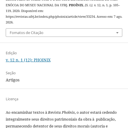
ENÓCOA DO MUSEU NACIONAL DA UFRJ.
PHOÎNIX
,
[S. l.]
, v. 12, n. 1, p. 105–
119, 2020. Disponível em:
https://revistas.ufrj.br/index.php/phoinix/article/view/33254. Acesso em: 7 ago.
2026.
Fomatos de Citação
Edição
v. 12 n. 1 (12): PHOINIX
Seção
Artigos
Licença
Ao encaminhar textos à
Revista Phoînix
, o autor estará cedendo
integralmente seus direitos patrimoniais da obra à publicação,
permanecendo detentor de seus direitos morais (autoria e