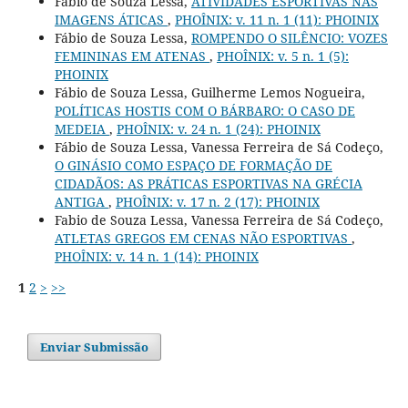
Fábio de Souza Lessa,
ATIVIDADES ESPORTIVAS NAS
IMAGENS ÁTICAS
,
PHOÎNIX: v. 11 n. 1 (11): PHOINIX
Fábio de Souza Lessa,
ROMPENDO O SILÊNCIO: VOZES
FEMININAS EM ATENAS
,
PHOÎNIX: v. 5 n. 1 (5):
PHOINIX
Fábio de Souza Lessa, Guilherme Lemos Nogueira,
POLÍTICAS HOSTIS COM O BÁRBARO: O CASO DE
MEDEIA
,
PHOÎNIX: v. 24 n. 1 (24): PHOINIX
Fábio de Souza Lessa, Vanessa Ferreira de Sá Codeço,
O GINÁSIO COMO ESPAÇO DE FORMAÇÃO DE
CIDADÃOS: AS PRÁTICAS ESPORTIVAS NA GRÉCIA
ANTIGA
,
PHOÎNIX: v. 17 n. 2 (17): PHOINIX
Fabio de Souza Lessa, Vanessa Ferreira de Sá Codeço,
ATLETAS GREGOS EM CENAS NÃO ESPORTIVAS
,
PHOÎNIX: v. 14 n. 1 (14): PHOINIX
1
2
>
>>
Enviar Submissão