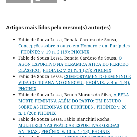
Artigos mais lidos pelo mesmo(s) autor(es)
Fabio de Souza Lessa, Renata Cardoso de Sousa,
Concepções sobre o outro em Homero e em Eurípides
,
PHOÎNIX: v. 19 n. 2 (19): PHOINIX
Fábio de Souza Lessa, Renata Cardoso de Sousa,
O
AGÔN ESPORTIVO NA CERÂMICA ÁTICA DO PERÍODO
CLÁSSICO
,
PHOÎNIX: v. 21 n. 1 (21): PHOINIX
Fábio de Souza Lessa,
COMPORTAMENTO FEMININO E
VIDA COTIDIANA NO GINECEU
,
PHOÎNIX: v. 4 n. 1 (4):
PHOINIX
Fábio de Souza Lessa, Bruna Moraes da Silva,
A BELA
MORTE FEMININA ALÉM DO PARTO: UM ESTUDO
SOBRE AS HEROÍNAS DE EURÍPIDES
,
PHOÎNIX: v. 20
n. 1 (20): PHOINIX
Fábio de Souza Lessa, Fábio Bianchini Rocha,
MULHERES NAS PRÁTICAS ESPORTIVAS GREGAS
ANTIGAS
,
PHOÎNIX: v. 13 n. 1 (13): PHOINIX