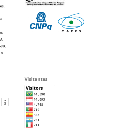
es.
sa
os
 A
Y-NC
 o
Visitantes