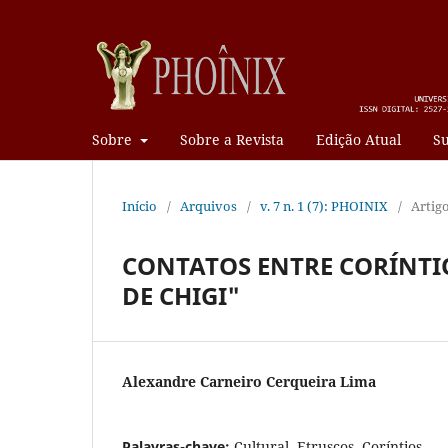
Sobre
Sobre a Revista
Edição Atual
Su
Início
/
Arquivos
/
v. 7 n. 1 (7): PHOINIX
/
Artig
CONTATOS ENTRE CORÍNTIO
DE CHIGI"
Alexandre Carneiro Cerqueira Lima
Palavras-chave:
Cultural, Etruscos, Coríntios