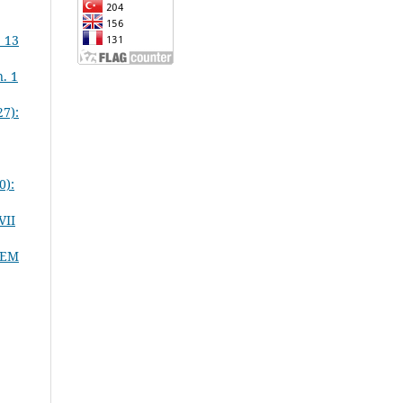
 13
. 1
27):
0):
VII
 EM