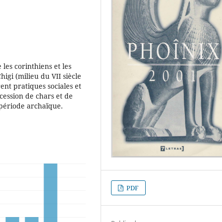
 les corinthiens et les
igi (milieu du VII siècle
ent pratiques sociales et
ocession de chars et de
 période archaïque.
PDF