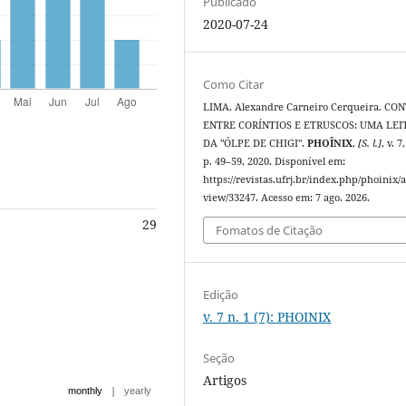
Publicado
2020-07-24
Como Citar
LIMA, Alexandre Carneiro Cerqueira. CO
ENTRE CORÍNTIOS E ETRUSCOS: UMA LE
DA "ÓLPE DE CHIGI".
PHOÎNIX
,
[S. l.]
, v. 7
p. 49–59, 2020. Disponível em:
https://revistas.ufrj.br/index.php/phoinix/a
view/33247. Acesso em: 7 ago. 2026.
29
Fomatos de Citação
Edição
v. 7 n. 1 (7): PHOINIX
Seção
Artigos
|
monthly
yearly