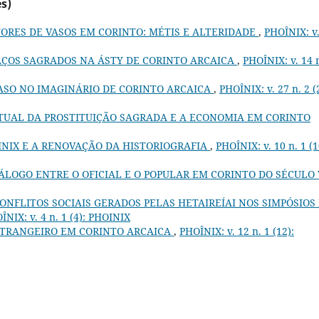
s)
TORES DE VASOS EM CORINTO: MÉTIS E ALTERIDADE
,
PHOÎNIX: v.
AÇOS SAGRADOS NA ÁSTY DE CORINTO ARCAICA
,
PHOÎNIX: v. 14 n
ASO NO IMAGINÁRIO DE CORINTO ARCAICA
,
PHOÎNIX: v. 27 n. 2 (
ITUAL DA PROSTITUIÇÃO SAGRADA E A ECONOMIA EM CORINTO
INIX E A RENOVAÇÃO DA HISTORIOGRAFIA
,
PHOÎNIX: v. 10 n. 1 (1
IÁLOGO ENTRE O OFICIAL E O POPULAR EM CORINTO DO SÉCULO 
CONFLITOS SOCIAIS GERADOS PELAS HETAIREÍAI NOS SIMPÓSIOS
ÎNIX: v. 4 n. 1 (4): PHOINIX
STRANGEIRO EM CORINTO ARCAICA
,
PHOÎNIX: v. 12 n. 1 (12):