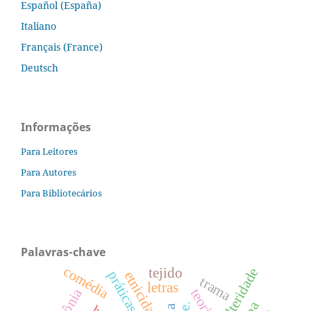
Español (España)
Italiano
Français (France)
Deutsch
Informações
Para Leitores
Para Autores
Para Bibliotecários
Palavras-chave
comédia
tejido
alteridade
etnicidade
trama
letras