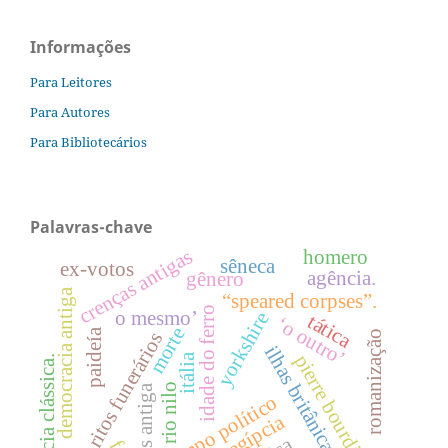
Informações
Para Leitores
Para Autores
Para Bibliotecários
Palavras-chave
crenças antigas
homero
sêneca
ex-votos
agência.
gênero
democracia antiga
“speared corpses”.
idade do ferro
o mesmo’
yorkshire
tática
‘o outro’
morte
paideía
ritos funerários
romanização
ilhas britânicas
pierre bourdieu
itália
grécia clássica.
rio nilo
atenas antiga
campo político
arte egípcia