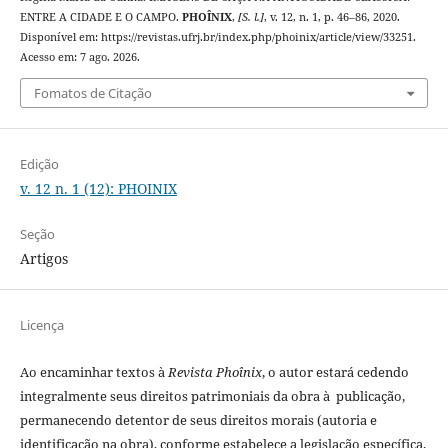
ENTRE A CIDADE E O CAMPO.
PHOÎNIX
,
[S. l.]
, v. 12, n. 1, p. 46–86, 2020.
Disponível em: https://revistas.ufrj.br/index.php/phoinix/article/view/33251.
Acesso em: 7 ago. 2026.
Fomatos de Citação
Edição
v. 12 n. 1 (12): PHOINIX
Seção
Artigos
Licença
Ao encaminhar textos à
Revista Phoînix
, o autor estará cedendo
integralmente seus direitos patrimoniais da obra à publicação,
permanecendo detentor de seus direitos morais (autoria e
identificação na obra), conforme estabelece a legislação especí­fica.