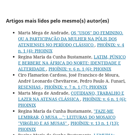
Artigos mais lidos pelo mesmo(s) autor(es)
Marta Mega de Andrade,
OS "USOS" DO FEMININO.
OU A PARTICIPAÇÃO DA MULHER NA PÓLIS DOS
ATENIENSES NO PERÍODO CLÁSSICO
,
PHOÎNIX: v. 4
n. 1 (4): PHOINIX
Regina Maria da Cunha Bustamante,
LATIM, PÚNICO
E BERBERE NA ÁFRICA DO NORTE: IDENTIDADE E
ALTERIDADE
,
PHOÎNIX: v. 6 n. 1 (6): PHOINIX
Ciro Flamarion Cardoso, José Francisco de Moura,
André Leonardo Chevitarese, Pedro Paulo A. Funari,
RESENHAS
,
PHOÎNIX: v. 7 n. 1 (7): PHOINIX
Marta Mega de Andrade,
COTIDIANO, TRABALHO E
LAZER NA ATENAS CLÁSSICA
,
PHOÎNIX: v. 6 n. 1 (6):
PHOINIX
Regina Maria da Cunha Bustamante,
"FAZE-ME
LEMBRAR, Ó MUSA ...": LEITURAS DO MOSAICO
"VIRGÍLIO E AS MUSAS"
,
PHOÎNIX: v. 13 n. 1 (13):
PHOINIX