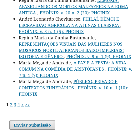
Regina Maria da Cunha Bustamante,
LEMURIA:
APAZIGUANDO OS MORTOS MALFAZEJOS NA ROMA
ANTIGA
,
PHOÎNIX: v. 20 n. 2 (20): PHOINIX
André Leonardo Chevitarese,
PHILAÍ, DÊMOI E
ESCRAVIDÃO AGRÍCOLA NA ATENAS CLÁSSICA
,
PHOÎNIX: v. 5 n. 1 (5): PHOINIX
Regina Maria da Cunha Bustamante,
REPRESENTAÇÕES VISUAIS DAS MULHERES NOS
MOSAICOS NORTE-AFRICANOS BAIXO-IMPERIAIS:
ISOTOPIA E GÊNERO
,
PHOÎNIX: v. 9 n. 1 (9): PHOINIX
Marta Mega de Andrade,
A PAZ E A FESTA: A VIDA
COMUM NA COMÉDIA DE ARISTÓFANES
,
PHOÎNIX: v.
7 n. 1 (7): PHOINIX
Marta Mega de Andrade,
PÚBLICO, PRIVADO E
CONTEXTOS FUNERÁRIOS
,
PHOÎNIX: v. 10 n. 1 (10):
PHOINIX
1
2
3
4
>
>>
Enviar Submissão