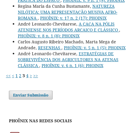
PRÁTICA DO ESPAÇO
,
PHOÎNIX: v. 9 n. 1 (9): PHOINIX
Regina Maria da Cunha Bustamante,
NATUREZA
NILÓTICA: UMA REPRESENTAÇÃO MUSIVA AFRO-
ROMANA
,
PHOÎNIX: v. 17 n. 2 (17): PHOINIX
André Leonardo Chevitarese,
A CAÇA NA PÓLIS
ATENIENSE NOS PERÍODOS ARCAICO E CLÁSSICO
,
PHOÎNIX: v. 8 n. 1 (8): PHOINIX
Carlos Augusto Ribeiro Machado, Marta Mega de
Andrade,
RESENHAS
,
PHOÎNIX: v. 5 n. 1 (5): PHOINIX
André Leonardo Chevitarese,
ESTRATÉGIAS DE
SOBREVIVÊNCIA DOS AGRICULTORES NA ATENAS
CLÁSSICA
,
PHOÎNIX: v. 6 n. 1 (6): PHOINIX
<<
<
1
2
3
4
>
>>
Enviar Submissão
PHOÎNIX NAS REDES SOCIAIS