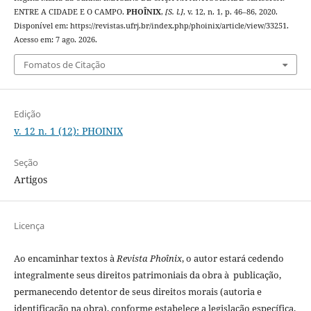
ENTRE A CIDADE E O CAMPO.
PHOÎNIX
,
[S. l.]
, v. 12, n. 1, p. 46–86, 2020.
Disponível em: https://revistas.ufrj.br/index.php/phoinix/article/view/33251.
Acesso em: 7 ago. 2026.
Fomatos de Citação
Edição
v. 12 n. 1 (12): PHOINIX
Seção
Artigos
Licença
Ao encaminhar textos à
Revista Phoînix
, o autor estará cedendo
integralmente seus direitos patrimoniais da obra à publicação,
permanecendo detentor de seus direitos morais (autoria e
identificação na obra), conforme estabelece a legislação especí­fica.