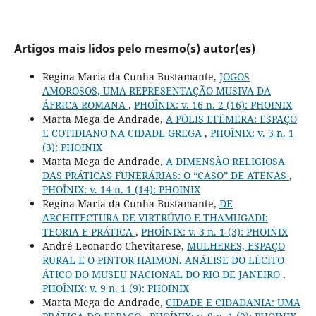
Artigos mais lidos pelo mesmo(s) autor(es)
Regina Maria da Cunha Bustamante,
JOGOS
AMOROSOS, UMA REPRESENTAÇÃO MUSIVA DA
ÁFRICA ROMANA
,
PHOÎNIX: v. 16 n. 2 (16): PHOINIX
Marta Mega de Andrade,
A PÓLIS EFÊMERA: ESPAÇO
E COTIDIANO NA CIDADE GREGA
,
PHOÎNIX: v. 3 n. 1
(3): PHOINIX
Marta Mega de Andrade,
A DIMENSÃO RELIGIOSA
DAS PRÁTICAS FUNERÁRIAS: O “CASO” DE ATENAS
,
PHOÎNIX: v. 14 n. 1 (14): PHOINIX
Regina Maria da Cunha Bustamante,
DE
ARCHITECTURA DE VIRTRÚVIO E THAMUGADI:
TEORIA E PRÁTICA
,
PHOÎNIX: v. 3 n. 1 (3): PHOINIX
André Leonardo Chevitarese,
MULHERES, ESPAÇO
RURAL E O PINTOR HAIMON. ANÁLISE DO LÉCITO
ÁTICO DO MUSEU NACIONAL DO RIO DE JANEIRO
,
PHOÎNIX: v. 9 n. 1 (9): PHOINIX
Marta Mega de Andrade,
CIDADE E CIDADANIA: UMA