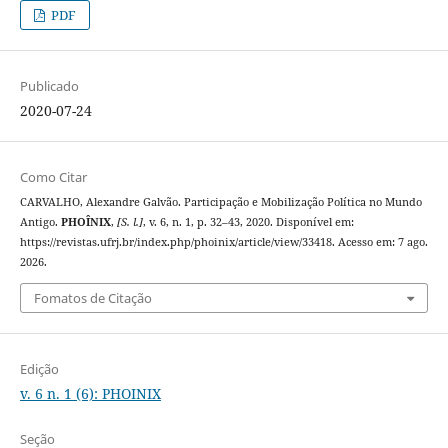
PDF
Publicado
2020-07-24
Como Citar
CARVALHO, Alexandre Galvão. Participação e Mobilização Política no Mundo
Antigo.
PHOÎNIX
,
[S. l.]
, v. 6, n. 1, p. 32–43, 2020. Disponível em:
https://revistas.ufrj.br/index.php/phoinix/article/view/33418. Acesso em: 7 ago.
2026.
Fomatos de Citação
Edição
v. 6 n. 1 (6): PHOINIX
Seção