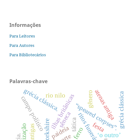
Informações
Para Leitores
Para Autores
Para Bibliotecários
Palavras-chave
grécia clássica.
atenas antiga
gênero
grécia clássica
rio nilo
ilhas britânicas
campo político
“speared corpses”.
sêneca
ritos funerários
tática
yorkshire
festa
romanização
paideía
‘o outro’
morte