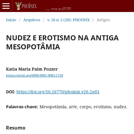
Início
/
Arquivos
/
v. 26 n. 2 (26): PHOINIX
/
Artigos
NUDEZ E EROTISMO NA ANTIGA
MESOPOTÂMIA
Katia Maria Paim Pozzer
https://orcid.org/0000-0001-9083-1729
DOI:
https://doi.org/10.26770/phoinix.v26.2n01
Palavras-chave:
Mesopotâmia, arte, corpo, erotismo, nudez.
Resumo