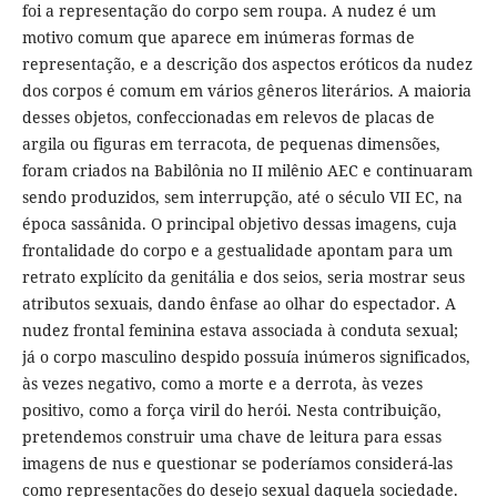
foi a representação do corpo sem roupa. A nudez é um
motivo comum que aparece em inúmeras formas de
representação, e a descrição dos aspectos eróticos da nudez
dos corpos é comum em vários gêneros literários. A maioria
desses objetos, confeccionadas em relevos de placas de
argila ou figuras em terracota, de pequenas dimensões,
foram criados na Babilônia no II milênio AEC e continuaram
sendo produzidos, sem interrupção, até o século VII EC, na
época sassânida. O principal objetivo dessas imagens, cuja
frontalidade do corpo e a gestualidade apontam para um
retrato explícito da genitália e dos seios, seria mostrar seus
atributos sexuais, dando ênfase ao olhar do espectador. A
nudez frontal feminina estava associada à conduta sexual;
já o corpo masculino despido possuía inúmeros significados,
às vezes negativo, como a morte e a derrota, às vezes
positivo, como a força viril do herói. Nesta contribuição,
pretendemos construir uma chave de leitura para essas
imagens de nus e questionar se poderíamos considerá-las
como representações do desejo sexual daquela sociedade.