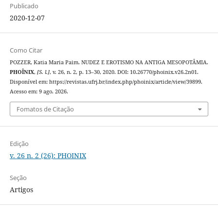
Publicado
2020-12-07
Como Citar
POZZER, Katia Maria Paim. NUDEZ E EROTISMO NA ANTIGA MESOPOTÂMIA.
PHOÎNIX
,
[S. l.]
, v. 26, n. 2, p. 13–30, 2020. DOI: 10.26770/phoinix.v26.2n01.
Disponível em: https://revistas.ufrj.br/index.php/phoinix/article/view/39899.
Acesso em: 9 ago. 2026.
Fomatos de Citação
Edição
v. 26 n. 2 (26): PHOINIX
Seção
Artigos