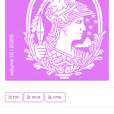
PDF
EPUB
HTML