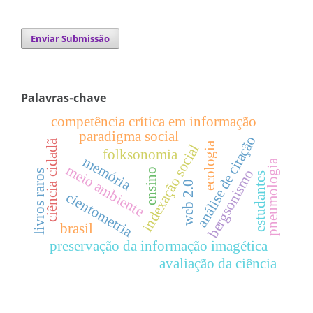
Enviar Submissão
Palavras-chave
competência crítica em informação
paradigma social
análise de citação
ciência cidadã
ecologia
indexação social
folksonomia
memória
pneumologia
meio ambiente
ensino
bergsonismo
livros raros
estudantes
web 2.0
cientometria
brasil
preservação da informação imagética
avaliação da ciência