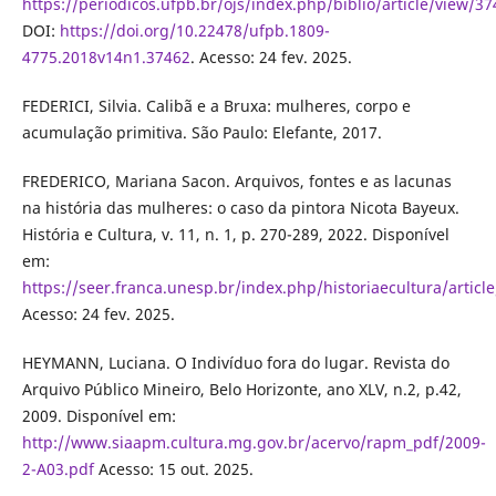
https://periodicos.ufpb.br/ojs/index.php/biblio/article/view/3
DOI:
https://doi.org/10.22478/ufpb.1809-
4775.2018v14n1.37462
. Acesso: 24 fev. 2025.
FEDERICI, Silvia. Calibã e a Bruxa: mulheres, corpo e
acumulação primitiva. São Paulo: Elefante, 2017.
FREDERICO, Mariana Sacon. Arquivos, fontes e as lacunas
na história das mulheres: o caso da pintora Nicota Bayeux.
História e Cultura, v. 11, n. 1, p. 270-289, 2022. Disponível
em:
https://seer.franca.unesp.br/index.php/historiaecultura/articl
Acesso: 24 fev. 2025.
HEYMANN, Luciana. O Indivíduo fora do lugar. Revista do
Arquivo Público Mineiro, Belo Horizonte, ano XLV, n.2, p.42,
2009. Disponível em:
http://www.siaapm.cultura.mg.gov.br/acervo/rapm_pdf/2009-
2-A03.pdf
Acesso: 15 out. 2025.