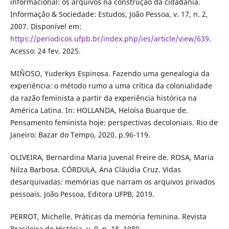
informacional: os arquivos na construção da cidadania.
Informação & Sociedade: Estudos, João Pessoa, v. 17, n. 2,
2007. Disponível em:
https://periodicos.ufpb.br/index.php/ies/article/view/639
.
Acesso: 24 fev. 2025.
MIÑOSO, Yuderkys Espinosa. Fazendo uma genealogia da
experiência: o método rumo a uma crítica da colonialidade
da razão feminista a partir da experiência histórica na
América Latina. In: HOLLANDA, Heloísa Buarque de.
Pensamento feminista hoje: perspectivas decoloniais. Rio de
Janeiro: Bazar do Tempo, 2020. p.96-119.
OLIVEIRA, Bernardina Maria Juvenal Freire de. ROSA, Maria
Nilza Barbosa. CÓRDULA, Ana Cláudia Cruz. Vidas
desarquivadas: memórias que narram os arquivos privados
pessoais. João Pessoa, Editora UFPB, 2019.
PERROT, Michelle. Práticas da memória feminina. Revista
Brasileira de História. v. 9, n. 18, 1989.