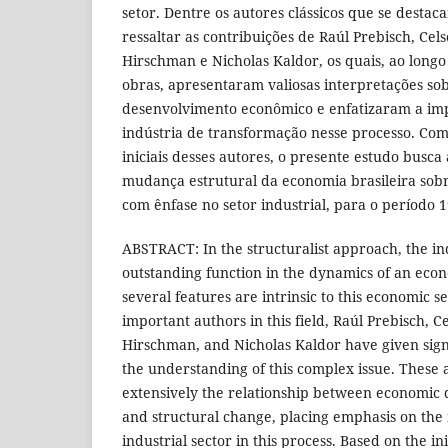
setor. Dentre os autores clássicos que se dest
ressaltar as contribuições de Raúl Prebisch, Cel
Hirschman e Nicholas Kaldor, os quais, ao longo
obras, apresentaram valiosas interpretações so
desenvolvimento econômico e enfatizaram a im
indústria de transformação nesse processo. Co
iniciais desses autores, o presente estudo busca 
mudança estrutural da economia brasileira sob
com ênfase no setor industrial, para o período 
ABSTRACT: In the structuralist approach, the in
outstanding function in the dynamics of an econ
several features are intrinsic to this economic 
important authors in this field, Raúl Prebisch, C
Hirschman, and Nicholas Kaldor have given signi
the understanding of this complex issue. These 
extensively the relationship between economi
and structural change, placing emphasis on the 
industrial sector in this process. Based on the in