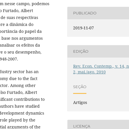
acam nesse campo, podemos
so Furtado, Albert
PUBLICADO
 de suas respectivas
bre a dinâmica do
2019-11-07
portância do papel da
m base nos argumentos
analisar os efeitos da
EDIÇÃO
re o seu desempenho,
1948-2007.
Rev. Econ. Contemp., v. 14, n
dustry sector has an
2, mai./ago. 2010
omy due to the fact
sector. Among other
SEÇÃO
elso Furtado, Albert
ficant contributions to
Artigos
authors have studied
c development dynamics
role played by the
LICENÇA
itial arguments of the