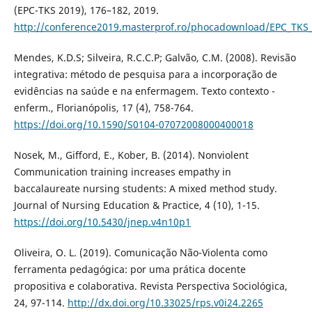
(EPC-TKS 2019), 176–182, 2019.
http://conference2019.masterprof.ro/phocadownload/EPC_TKS
Mendes, K.D.S; Silveira, R.C.C.P; Galvão, C.M. (2008). Revisão
integrativa: método de pesquisa para a incorporação de
evidências na saúde e na enfermagem. Texto contexto -
enferm., Florianópolis, 17 (4), 758-764.
https://doi.org/10.1590/S0104-07072008000400018
Nosek, M., Giﬀord, E., Kober, B. (2014). Nonviolent
Communication training increases empathy in
baccalaureate nursing students: A mixed method study.
Journal of Nursing Education & Practice, 4 (10), 1-15.
https://doi.org/10.5430/jnep.v4n10p1
Oliveira, O. L. (2019). Comunicação Não-Violenta como
ferramenta pedagógica: por uma prática docente
propositiva e colaborativa. Revista Perspectiva Sociológica,
24, 97-114.
http://dx.doi.org/10.33025/rps.v0i24.2265