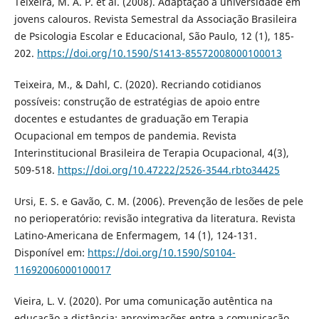
Teixeira, M. A. P. et al. (2008). Adaptação à universidade em
jovens calouros. Revista Semestral da Associação Brasileira
de Psicologia Escolar e Educacional, São Paulo, 12 (1), 185-
202.
https://doi.org/10.1590/S1413-85572008000100013
Teixeira, M., & Dahl, C. (2020). Recriando cotidianos
possíveis: construção de estratégias de apoio entre
docentes e estudantes de graduação em Terapia
Ocupacional em tempos de pandemia. Revista
Interinstitucional Brasileira de Terapia Ocupacional, 4(3),
509-518.
https://doi.org/10.47222/2526-3544.rbto34425
Ursi, E. S. e Gavão, C. M. (2006). Prevenção de lesões de pele
no perioperatório: revisão integrativa da literatura. Revista
Latino-Americana de Enfermagem, 14 (1), 124-131.
Disponível em:
https://doi.org/10.1590/S0104-
11692006000100017
Vieira, L. V. (2020). Por uma comunicação autêntica na
educação a distância: aproximações entre a comunicação