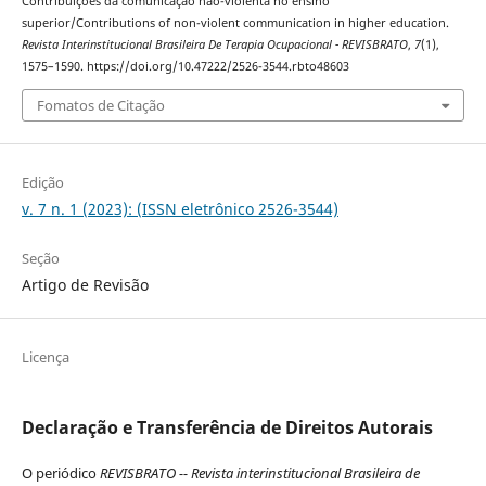
Contribuições da comunicação não-violenta no ensino
superior/Contributions of non-violent communication in higher education.
Revista Interinstitucional Brasileira De Terapia Ocupacional - REVISBRATO
,
7
(1),
1575–1590. https://doi.org/10.47222/2526-3544.rbto48603
Fomatos de Citação
Edição
v. 7 n. 1 (2023): (ISSN eletrônico 2526-3544)
Seção
Artigo de Revisão
Licença
Declaração e Transferência de Direitos Autorais
O periódico
REVISBRATO -- Revista interinstitucional Brasileira de