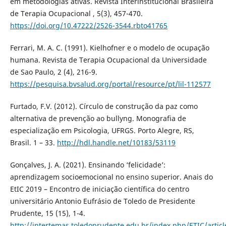
em metodologias ativas. Revista Interinstitucional Brasileira
de Terapia Ocupacional , 5(3), 457-470.
https://doi.org/10.47222/2526-3544.rbto41765
Ferrari, M. A. C. (1991). Kielhofner e o modelo de ocupação
humana. Revista de Terapia Ocupacional da Universidade
de Sao Paulo, 2 (4), 216-9.
https://pesquisa.bvsalud.org/portal/resource/pt/lil-112577
Furtado, F.V. (2012). Círculo de construção da paz como
alternativa de prevenção ao bullyng. Monografia de
especialização em Psicologia, UFRGS. Porto Alegre, RS,
Brasil. 1 – 33.
http://hdl.handle.net/10183/53119
Gonçalves, J. A. (2021). Ensinando ‘felicidade’:
aprendizagem socioemocional no ensino superior. Anais do
EtIC 2019 – Encontro de iniciação científica do centro
universitário Antonio Eufrásio de Toledo de Presidente
Prudente, 15 (15), 1-4.
http://intertemas.toledoprudente.edu.br/index.php/ETIC/artic