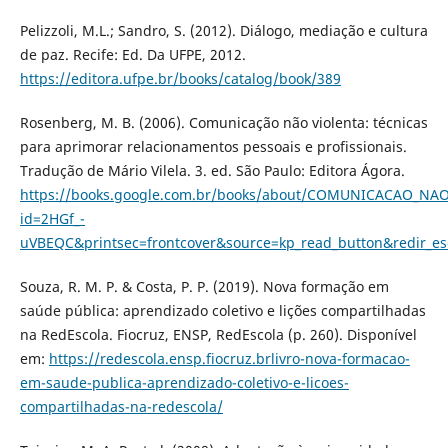
Pelizzoli, M.L.; Sandro, S. (2012). Diálogo, mediação e cultura
de paz. Recife: Ed. Da UFPE, 2012.
https://editora.ufpe.br/books/catalog/book/389
Rosenberg, M. B. (2006). Comunicação não violenta: técnicas
para aprimorar relacionamentos pessoais e profissionais.
Tradução de Mário Vilela. 3. ed. São Paulo: Editora Ágora.
https://books.google.com.br/books/about/COMUNICACAO_NA
id=2HGf_-
uVBEQC&printsec=frontcover&source=kp_read_button&redir_e
Souza, R. M. P. & Costa, P. P. (2019). Nova formação em
saúde pública: aprendizado coletivo e lições compartilhadas
na RedEscola. Fiocruz, ENSP, RedEscola (p. 260). Disponível
em:
https://redescola.ensp.fiocruz.brlivro-nova-formacao-
em-saude-publica-aprendizado-coletivo-e-licoes-
compartilhadas-na-redescola/