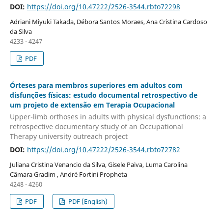
DOI:
https://doi.org/10.47222/2526-3544.rbto72298
Adriani Miyuki Takada, Débora Santos Moraes, Ana Cristina Cardoso
da Silva
4233 - 4247
PDF
Órteses para membros superiores em adultos com
disfunções físicas: estudo documental retrospectivo de
um projeto de extensão em Terapia Ocupacional
Upper-limb orthoses in adults with physical dysfunctions: a
retrospective documentary study of an Occupational
Therapy university outreach project
DOI:
https://doi.org/10.47222/2526-3544.rbto72782
Juliana Cristina Venancio da Silva, Gisele Paiva, Luma Carolina
Câmara Gradim , André Fortini Propheta
4248 - 4260
PDF
PDF (English)