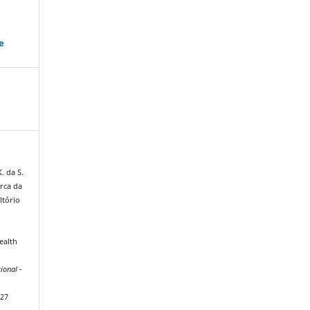
e
K. da S.
erca da
ltório
ealth
ional -
627