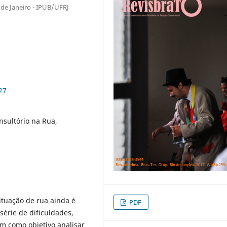
 de Janeiro - IPUB/UFRJ
27
nsultório na Rua,
ituação de rua ainda é
PDF
série de dificuldades,
em como objetivo analisar