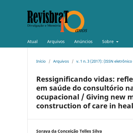
Atual
Arquivos
Anúncios
Sobre
Início
/
Arquivos
/
v. 1 n. 3 (2017): (ISSN eletrônic
Ressignificando vidas: ref
em saúde do consultório na
ocupacional / Giving new me
construction of care in hea
Soraya da Conceição Telles Silva