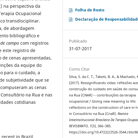
) na perspectiva da
Folha de Rosto
 Terapia Ocupacional
Declaração de Responsabilidad
o transdisciplinar.
va, de abordagem
nto bibliográfico e
Publicado
o de campo
com registros
31-07-2017
e este registro de
o de cenas apresentadas,
venções da equipe do
Como Citar
o para o cuidado, a
Silva, S. da C. T., Takeiti, B. A., & Machado, 
de subjetividade que se
(2017). Ressignificando vidas: reflexões ac
e compuseram as cenas
construção do cuidado em saúde do consu
 Consultório na Rua e nas
na Rua (CNAR) -- contribuições da terapia
ocupacional / Giving new meaning to life:
uldades cotidianas
reflections on the construction of care in h
in Consultório na Rua (CnaR).
Revista
Interinstitucional Brasileira De Terapia Ocupac
REVISBRATO
,
1
(3), 366–385.
https://doi.org/10.47222/2526-3544.rbto9
 recent in Brazil,