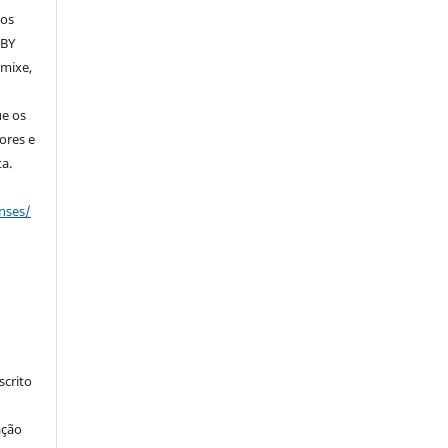
dos
 BY
emixe,
ue os
ores e
a.
nses/
crito
ação