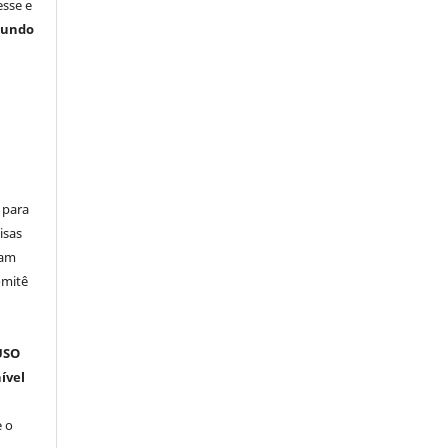
esse e
gundo
 para
isas
ham
omitê
m
USO
ível
 o