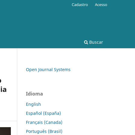
Cadastro
Acesso
Buscar
Open Journal Systems
o
ia
Idioma
English
Español (España)
Français (Canada)
Português (Brasil)