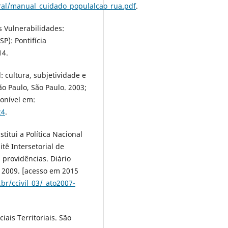
ral/manual_cuidado_populalcao_rua.pdf
.
 Vulnerabilidades:
SP): Pontifícia
14.
 cultura, subjetividade e
São Paulo, São Paulo. 2003;
ponível em:
24
.
titui a Política Nacional
tê Intersetorial de
providências. Diário
z 2009. [acesso em 2015
br/ccivil_03/_ato2007-
ais Territoriais. São