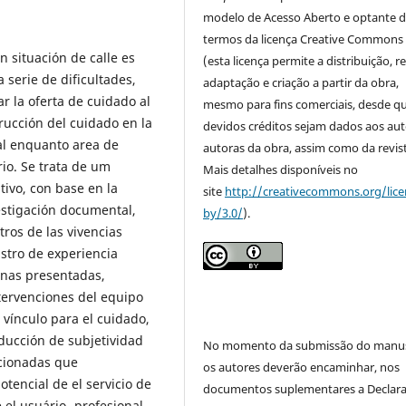
modelo de Acesso Aberto e optante 
termos da licença Creative Commons
n situación de calle es
(esta licença permite a distribuição, r
a serie de dificultades,
adaptação e criação a partir da obra,
ar la oferta de cuidado al
mesmo para fins comerciais, desde q
rucción del cuidado en la
devidos créditos sejam dados aos aut
al enquanto area de
autoras da obra, assim como da revist
rio. Se trata de um
Mais detalhes disponíveis no
tivo, con base en la
site
http://creativecommons.org/lice
vestigación documental,
by/3.0/
).
tros de las vivencias
gistro de experiencia
enas presentadas,
ntervenciones del equipo
e vínculo para el cuidado,
oducción de subjetividad
No momento da submissão do manus
ccionadas que
os autores deverão encaminhar, nos
tencial de el servicio de
documentos suplementares a Declar
 el usuário- profesional