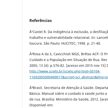
Referências
Â¹Castel R. Da indigência à exclusão, a desfilia
trabalho e vulnerabilidade relacional. In: Lancet
loucura. São Paulo: HUCITEC; 1998. p. 21-48.
Â²Rosa A da S, Cavicchioli MGS, Brêtas ACP. O 
Cuidado e a População em Situação de Rua. Re
2005; 13 (4): p.576-82. [acesso em 2015 nov 15] 
http://www.scielo.br/scielo.php?pid=S0104-
11692005000400017&script=sci_abstract&tlng=p
Â³Brasil. Secretaria de Atenção à Saúde. Depar
Básica. Manual sobre o cuidado à saúde junto a
de rua. Brasília: Ministério da Saúde, 2012. [ac
Disponível em: