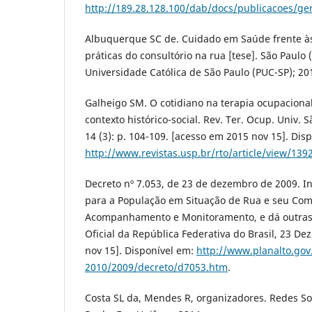
http://189.28.128.100/dab/docs/publicacoes/ge
Albuquerque SC de. Cuidado em Saúde frente às
práticas do consultório na rua [tese]. São Paulo (
Universidade Católica de São Paulo (PUC-SP); 20
Galheigo SM. O cotidiano na terapia ocupacional:
contexto histórico-social. Rev. Ter. Ocup. Univ. 
14 (3): p. 104-109. [acesso em 2015 nov 15]. Dis
http://www.revistas.usp.br/rto/article/view/139
Decreto nº 7.053, de 23 de dezembro de 2009. Ins
para a População em Situação de Rua e seu Comi
Acompanhamento e Monitoramento, e dá outras 
Oficial da República Federativa do Brasil, 23 De
nov 15]. Disponível em:
http://www.planalto.gov.
2010/2009/decreto/d7053.htm
.
Costa SL da, Mendes R, organizadores. Redes Soci