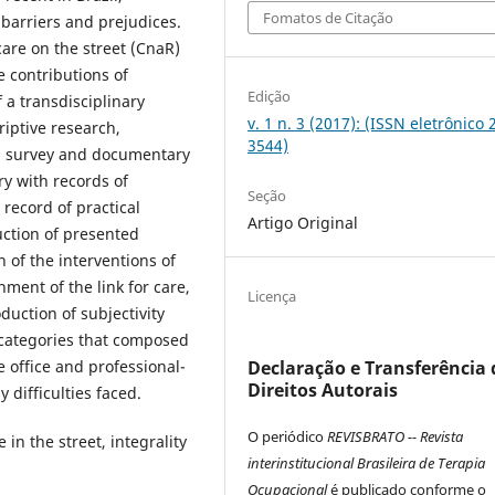
Fomatos de Citação
, barriers and prejudices.
care on the street (CnaR)
e contributions of
Edição
 a transdisciplinary
v. 1 n. 3 (2017): (ISSN eletrônico 
riptive research,
3544)
al survey and documentary
ry with records of
Seção
 record of practical
Artigo Original
uction of presented
n of the interventions of
hment of the link for care,
Licença
duction of subjectivity
d categories that composed
e office and professional-
Declaração e Transferência 
Direitos Autorais
 difficulties faced.
O periódico
REVISBRATO -- Revista
in the street, integrality
interinstitucional Brasileira de Terapia
Ocupacional
é publicado conforme o