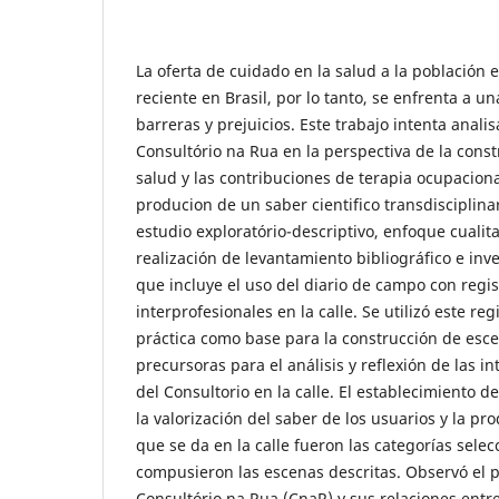
La oferta de cuidado en la salud a la población e
reciente en Brasil, por lo tanto, se enfrenta a un
barreras y prejuicios. Este trabajo intenta analis
Consultório na Rua en la perspectiva de la const
salud y las contribuciones de terapia ocupacion
producion de un saber cientifico transdisciplina
estudio exploratório-descriptivo, enfoque cualita
realización de levantamiento bibliográfico e in
que incluye el uso del diario de campo con regis
interprofesionales en la calle. Se utilizó este re
práctica como base para la construcción de esc
precursoras para el análisis y reflexión de las i
del Consultorio en la calle. El establecimiento d
la valorización del saber de los usuarios y la pr
que se da en la calle fueron las categorías sele
compusieron las escenas descritas. Observó el po
Consultório na Rua (CnaR) y sus relaciones entre