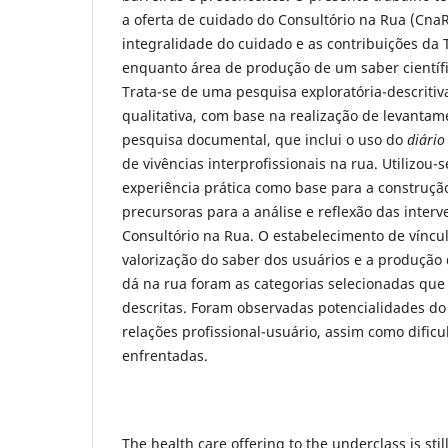
a oferta de cuidado do Consultório na Rua (CnaR
integralidade do cuidado e as contribuições da
enquanto área de produção de um saber científic
Trata-se de uma pesquisa exploratória-descriti
qualitativa, com base na realização de levantame
pesquisa documental, que inclui o uso do
diári
de vivências interprofissionais na rua. Utilizou-s
experiência prática como base para a construçã
precursoras para a análise e reflexão das inter
Consultório na Rua. O estabelecimento de víncul
valorização do saber dos usuários e a produção 
dá na rua foram as categorias selecionadas qu
descritas. Foram observadas potencialidades do
relações profissional-usuário, assim como dific
enfrentadas.
The health care offering to the underclass is still