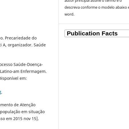
autor principal assine o termo e o
descreva
conforme o modelo abaixo
word.
ção. Precariedade do
ti A, organizador. Saúde
Processo Saúde-Doença-
v Latino-am Enfermagem.
Disponível em:
t
.
tamento de Atenção
 população em situação
esso em 2015 nov 15].