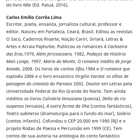
do livro
Não
(Ed. Patuá, 2016).
Carlos Emílio Corrêa Lima
Escritor, poeta, ensaísta, jornalista cultural, professor e
editor. Nasceu em Fortaleza, Ceará, Brasil. Editou as revistas
O Saco, Cadernos Rioarte, Nação Cariri, Siriará, Letras &
Artes e Arraia Pajéurbe. Publicou os romances
A Cachoeira
das Eras
,1979,
Além Jericoacoara,
1982,
Pedaços da História
Mais Longe, 1
997,
Maria do Monte
,
O romance inédito de Jorge
Amado,
2008. Os livros de contos
Ofos,
1984 e
O romance que
explodiu
2006 e o livro ensaístico
Virgilio Varzea: os olhos de
paisagem do cineasta do Parnaso
2002. Doutor em Letras pela
Universidade Federal do Rio Grande do Norte. Tem ainda
inéditos os livros
Culinária Venusiana
(poesia),
Delta do rio
suspenso
(ensaios),
A outra forma da Ilha
(contos fantásticos),
Teatro submerso
(dramaturgia para o fundo do mar),
Solário
(contos infantis). Cofundou o CEP 20.000 em 1990 (RJ) e o
projeto Rodas de Poesia e Percussão em 1999 (CE). Tem
contos de sua autoria na antologia do conto fantástico