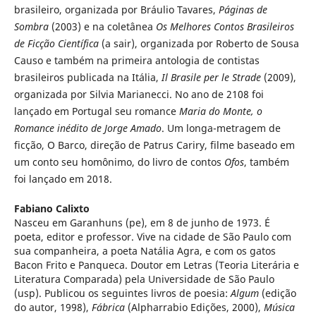
brasileiro, organizada por Bráulio Tavares,
Páginas de
Sombra
(2003) e na coletânea
Os Melhores Contos Brasileiros
de Ficção Científica
(a sair), organizada por Roberto de Sousa
Causo e também na primeira antologia de contistas
brasileiros publicada na Itália,
Il Brasile per le Strade
(2009),
organizada por Silvia Marianecci. No ano de 2108 foi
lançado em Portugal seu romance
Maria do Monte, o
Romance inédito de Jorge Amado
. Um longa-metragem de
ficção, O Barco, direção de Patrus Cariry, filme baseado em
um conto seu homônimo, do livro de contos
Ofos
, também
foi lançado em 2018.
Fabiano Calixto
Nasceu em Garanhuns (pe), em 8 de junho de 1973. É
poeta, editor e professor. Vive na cidade de São Paulo com
sua companheira, a poeta Natália Agra, e com os gatos
Bacon Frito e Panqueca. Doutor em Letras (Teoria Literária e
Literatura Comparada) pela Universidade de São Paulo
(usp). Publicou os seguintes livros de poesia:
Algum
(edição
do autor, 1998),
Fábrica
(Alpharrabio Edições, 2000),
Música