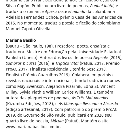
Silvia Capón. Publicou um livro de poemas,
Punhal inútil
, e
traduziu o romance
Afuera crece el mundo
da colombiana
Adelaida Fernández Ochoa, prêmio Casa de las Américas de
2015. No momento, traduz a poesia e ficção do colombiano
Manuel Zapata Olivella.
Mariana Basílio
(Bauru – São Paulo, 198). Prosadora, poeta, ensaísta e
tradutora. Mestre em Educação pela Universidade Estadual
Paulista (Unesp). Autora dos livros de poesia
Nepente
(2015),
Sombras & Luzes
(2016), e
Tríptico Vital
(Patuá, 2018. Prêmio
ProAC 2017, Finalista Residência Literária Sesc 2018,
Finalista Prêmio Guarulhos 2019). Colabora em portais e
revistas nacionais e internacionais, tendo traduzido nomes
como May Swenson, Alejandra Pizarnik, Edna St. Vincent
Millay, Sylvia Plath e William Carlos Williams. É também
autora das plaquetes de poemas,
As Três Mal-Amadas
(Kizumba Edições, 2018), e
As Mãos que Ressoam o Absurdo
(edição artesanal, 2019). Com patrocínio do prêmio ProAC
2019, do Governo de São Paulo, publicará em 2020 seu
quarto livro de poesia,
Mácula
(Patuá). Mantém o site
www.marianabasilio.com.br.