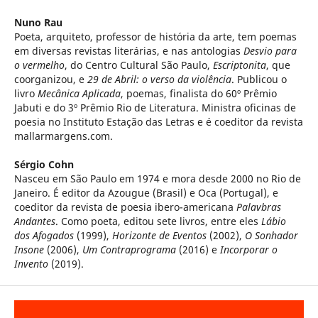
Nuno Rau
Poeta, arquiteto, professor de história da arte, tem poemas
em diversas revistas literárias, e nas antologias
Desvio para
o vermelho
, do Centro Cultural São Paulo,
Escriptonita
, que
coorganizou, e
29 de Abril: o verso da violência
. Publicou o
livro
Mecânica Aplicada
, poemas, finalista do 60º Prêmio
Jabuti e do 3º Prêmio Rio de Literatura. Ministra oficinas de
poesia no Instituto Estação das Letras e é coeditor da revista
mallarmargens.com.
Sérgio Cohn
Nasceu em São Paulo em 1974 e mora desde 2000 no Rio de
Janeiro. É editor da Azougue (Brasil) e Oca (Portugal), e
coeditor da revista de poesia ibero-americana
Palavbras
Andantes
. Como poeta, editou sete livros, entre eles
Lábio
dos Afogados
(1999),
Horizonte de Eventos
(2002),
O Sonhador
Insone
(2006),
Um Contraprograma
(2016) e
Incorporar o
Invento
(2019).