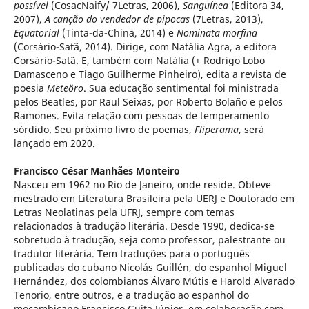
possível
(CosacNaify/ 7Letras, 2006),
Sanguínea
(Editora 34,
2007),
A canção do vendedor de pipocas
(7Letras, 2013),
Equatorial
(Tinta-da-China, 2014) e
Nominata morfina
(Corsário-Satã, 2014). Dirige, com Natália Agra, a editora
Corsário-Satã. E, também com Natália (+ Rodrigo Lobo
Damasceno e Tiago Guilherme Pinheiro), edita a revista de
poesia
Meteöro
. Sua educação sentimental foi ministrada
pelos Beatles, por Raul Seixas, por Roberto Bolaño e pelos
Ramones. Evita relação com pessoas de temperamento
sórdido. Seu próximo livro de poemas,
Fliperama
, será
lançado em 2020.
Francisco César Manhães Monteiro
Nasceu em 1962 no Rio de Janeiro, onde reside. Obteve
mestrado em Literatura Brasileira pela UERJ e Doutorado em
Letras Neolatinas pela UFRJ, sempre com temas
relacionados à tradução literária. Desde 1990, dedica-se
sobretudo à tradução, seja como professor, palestrante ou
tradutor literária. Tem traduções para o português
publicadas do cubano Nicolás Guillén, do espanhol Miguel
Hernández, dos colombianos Álvaro Mútis e Harold Alvarado
Tenorio, entre outros, e a tradução ao espanhol do
moçambicano Francisco Guita Júnior, em colaboração com