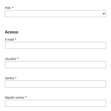
País
*
Acesso
E-mail
*
Usuário
*
Senha
*
Repetir senha
*