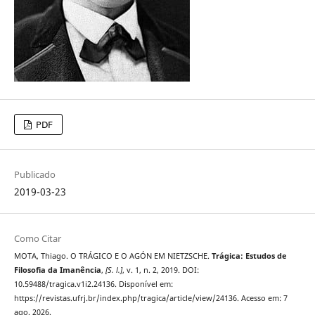
PDF
Publicado
2019-03-23
Como Citar
MOTA, Thiago. O TRÁGICO E O AGÓN EM NIETZSCHE.
Trágica: Estudos de
Filosofia da Imanência
,
[S. l.]
, v. 1, n. 2, 2019. DOI:
10.59488/tragica.v1i2.24136. Disponível em:
https://revistas.ufrj.br/index.php/tragica/article/view/24136. Acesso em: 7
ago. 2026.