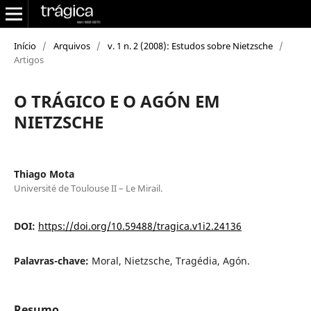
Início
/
Arquivos
/
v. 1 n. 2 (2008): Estudos sobre Nietzsche
/
Artigos
O TRÁGICO E O AGÓN EM
NIETZSCHE
Thiago Mota
Université de Toulouse II – Le Mirail.
DOI:
https://doi.org/10.59488/tragica.v1i2.24136
Palavras-chave:
Moral, Nietzsche, Tragédia, Agón.
Resumo