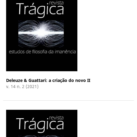
Deleuze & Guattari: a criação do novo II
v. 14 n. 2 (2021)