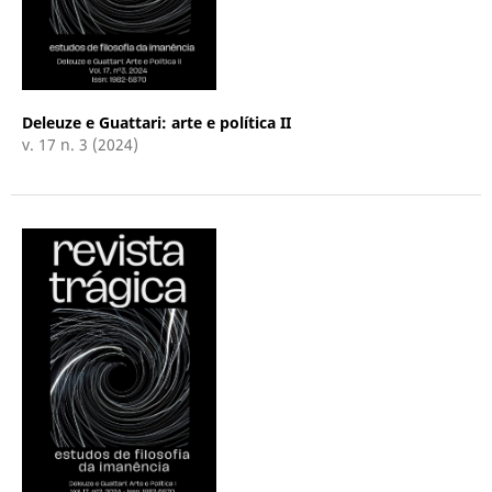
Deleuze e Guattari: arte e política II
v. 17 n. 3 (2024)