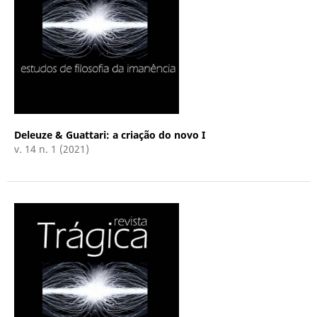
Deleuze & Guattari: a criação do novo I
v. 14 n. 1 (2021)