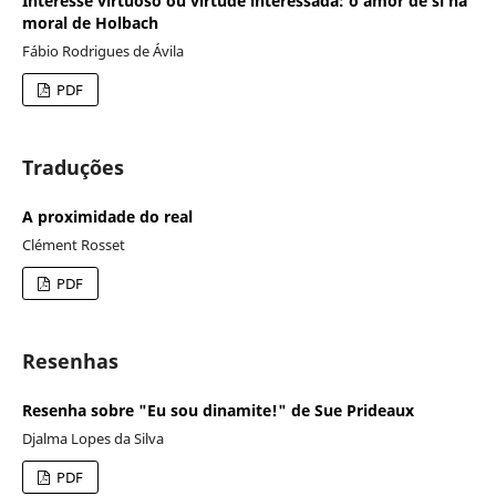
Interesse virtuoso ou virtude interessada: o amor de si na
moral de Holbach
Fábio Rodrigues de Ávila
PDF
Traduções
A proximidade do real
Clément Rosset
PDF
Resenhas
Resenha sobre "Eu sou dinamite!" de Sue Prideaux
Djalma Lopes da Silva
PDF