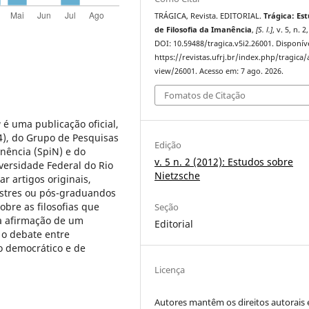
TRÁGICA, Revista. EDITORIAL.
Trágica: Es
de Filosofia da Imanência
,
[S. l.]
, v. 5, n. 2
DOI: 10.59488/tragica.v5i2.26001. Disponív
https://revistas.ufrj.br/index.php/tragica/a
view/26001. Acesso em: 7 ago. 2026.
Fomatos de Citação
a
é uma publicação oficial,
4), do Grupo de Pesquisas
Edição
anência (SpiN) e do
v. 5 n. 2 (2012): Estudos sobre
versidade Federal do Rio
Nietzsche
ar artigos originais,
estres ou pós-graduandos
obre as filosofias que
Seção
a afirmação de um
Editorial
o debate entre
o democrático e de
Licença
Autores mantêm os direitos autorais 