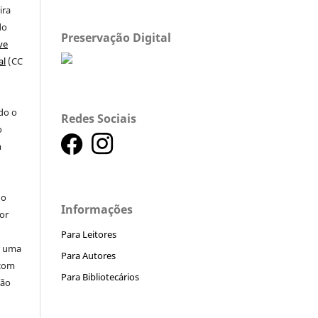
ira
do
Preservação Digital
ve
al
(CC
a
ndo o
Redes Sociais
o
m
do
Informações
or
Para Leitores
ar uma
Para Autores
 com
Para Bibliotecários
ção