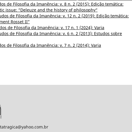
os de Filosofia da Imanência: v. 8 n. 2 (2015): Edição temática:
tic issue: “Deleuze and the history of philosophy“
udos de Filosofia da Imanência: v. 12 n. 2 (2019): Edição temática:
ment Rosset II”
dos de Filosofia da Imanência: v. 17 n. 1 (2024): Varia
udos de Filosofia da Imanência: v. 6 n. 2 (2013): Estudos sobre
os de Filosofia da Imanência: v. 7 n. 2 (2014): Varia
statragica@yahoo.com.br