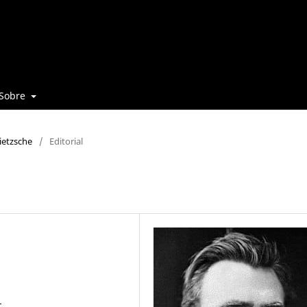
Sobre
Nietzsche
/
Editorial
1