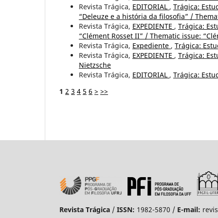
Revista Trágica,
EDITORIAL
,
Trágica: Estud
“Deleuze e a história da filosofia” / Thema
Revista Trágica,
EXPEDIENTE
,
Trágica: Est
“Clément Rosset II” / Thematic issue: “Clé
Revista Trágica,
Expediente
,
Trágica: Estu
Revista Trágica,
EXPEDIENTE
,
Trágica: Est
Nietzsche
Revista Trágica,
EDITORIAL
,
Trágica: Estud
1
2
3
4
5
6
>
>>
Revista Trágica
/
ISSN:
1982-5870 /
E-mail:
revi