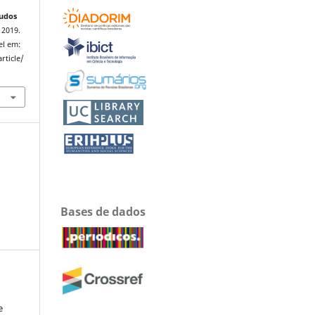
tudos
, 2019.
el em:
rticle/
Bases de dados
e