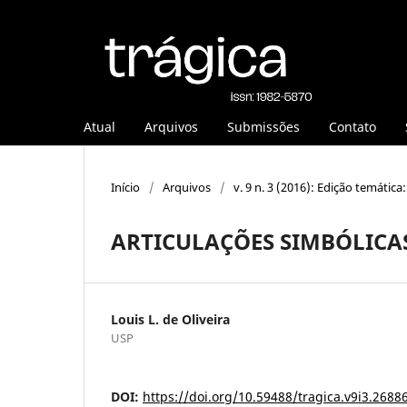
Atual
Arquivos
Submissões
Contato
Início
/
Arquivos
/
v. 9 n. 3 (2016): Edição temátic
ARTICULAÇÕES SIMBÓLICAS:
Louis L. de Oliveira
USP
DOI:
https://doi.org/10.59488/tragica.v9i3.2688