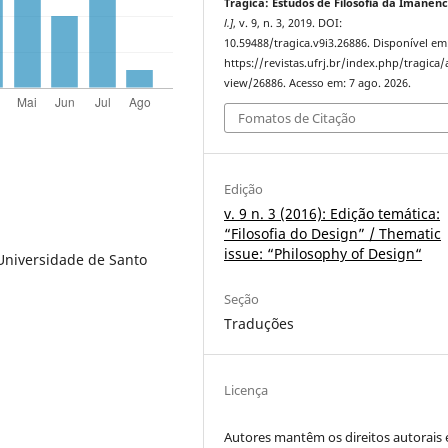
Trágica: Estudos de Filosofia da Imanênc
l.]
, v. 9, n. 3, 2019. DOI:
10.59488/tragica.v9i3.26886. Disponível em
https://revistas.ufrj.br/index.php/tragica/a
view/26886. Acesso em: 7 ago. 2026.
Fomatos de Citação
Edição
v. 9 n. 3 (2016): Edição temática:
“Filosofia do Design” / Thematic
issue: “Philosophy of Design“
Universidade de Santo
Seção
Traduções
Licença
Autores mantêm os direitos autorais 