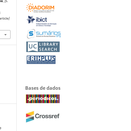
ia
,
[S.
:
rticle/
Bases de dados
e