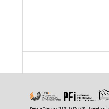
Revista Trágica
/
ISSN:
1982-5870 /
E-mail:
revi