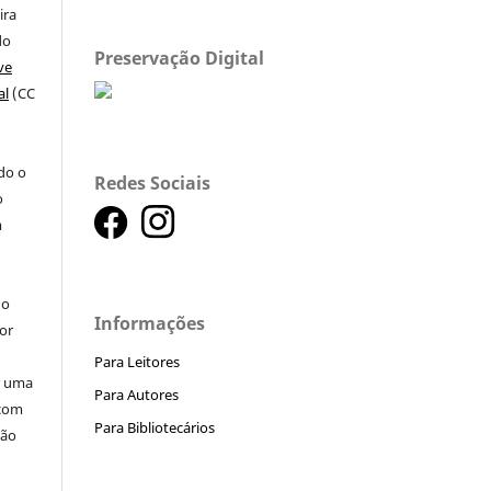
ira
do
Preservação Digital
ve
al
(CC
a
ndo o
Redes Sociais
o
m
do
Informações
or
Para Leitores
ar uma
Para Autores
 com
Para Bibliotecários
ção