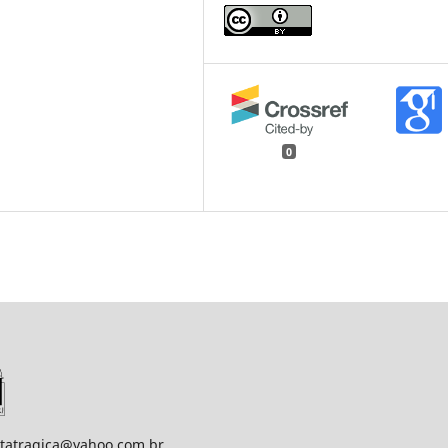
0
statragica@yahoo.com.br