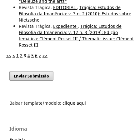
“Deleuze and the arts“
Revista Trágica,
EDITORIAL
,
Trágica: Estudos de
Filosofia da Imanência: v. 3 n. 2 (2010): Estudos sobre
Nietzsche
Revista Trágica,
Expediente
,
Trágica: Estudos de
Filosofia da Imanência: v. 12 n. 3 (2019): Edição
temática: Clément Rosset III / Thematic issue: Clément
Rosset III
<<
<
1
2
3
4
5
6
>
>>
Enviar Submissão
Baixar template/modelo:
clique aqui
Idioma
English