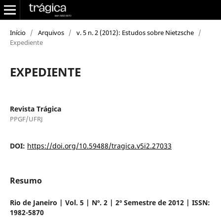
Início
/
Arquivos
/
v. 5 n. 2 (2012): Estudos sobre Nietzsche
/
Expediente
EXPEDIENTE
Revista Trágica
PPGF/UFRJ
DOI:
https://doi.org/10.59488/tragica.v5i2.27033
Resumo
Rio de Janeiro | Vol. 5
|
Nº. 2 | 2º Semestre de 2012
|
ISSN:
1982-5870