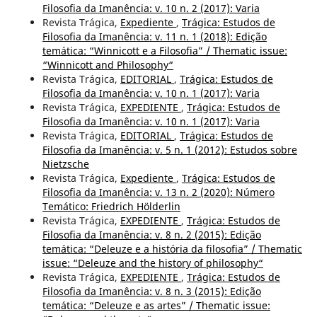
Filosofia da Imanência: v. 10 n. 2 (2017): Varia
Revista Trágica,
Expediente
,
Trágica: Estudos de
Filosofia da Imanência: v. 11 n. 1 (2018): Edição
temática: “Winnicott e a Filosofia” / Thematic issue:
“Winnicott and Philosophy“
Revista Trágica,
EDITORIAL
,
Trágica: Estudos de
Filosofia da Imanência: v. 10 n. 1 (2017): Varia
Revista Trágica,
EXPEDIENTE
,
Trágica: Estudos de
Filosofia da Imanência: v. 10 n. 1 (2017): Varia
Revista Trágica,
EDITORIAL
,
Trágica: Estudos de
Filosofia da Imanência: v. 5 n. 1 (2012): Estudos sobre
Nietzsche
Revista Trágica,
Expediente
,
Trágica: Estudos de
Filosofia da Imanência: v. 13 n. 2 (2020): Número
Temático: Friedrich Hölderlin
Revista Trágica,
EXPEDIENTE
,
Trágica: Estudos de
Filosofia da Imanência: v. 8 n. 2 (2015): Edição
temática: “Deleuze e a história da filosofia” / Thematic
issue: “Deleuze and the history of philosophy“
Revista Trágica,
EXPEDIENTE
,
Trágica: Estudos de
Filosofia da Imanência: v. 8 n. 3 (2015): Edição
temática: “Deleuze e as artes” / Thematic issue: