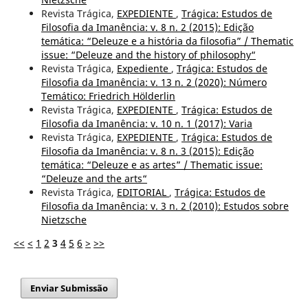
Revista Trágica,
EXPEDIENTE
,
Trágica: Estudos de
Filosofia da Imanência: v. 8 n. 2 (2015): Edição
temática: “Deleuze e a história da filosofia” / Thematic
issue: “Deleuze and the history of philosophy“
Revista Trágica,
Expediente
,
Trágica: Estudos de
Filosofia da Imanência: v. 13 n. 2 (2020): Número
Temático: Friedrich Hölderlin
Revista Trágica,
EXPEDIENTE
,
Trágica: Estudos de
Filosofia da Imanência: v. 10 n. 1 (2017): Varia
Revista Trágica,
EXPEDIENTE
,
Trágica: Estudos de
Filosofia da Imanência: v. 8 n. 3 (2015): Edição
temática: “Deleuze e as artes” / Thematic issue:
“Deleuze and the arts“
Revista Trágica,
EDITORIAL
,
Trágica: Estudos de
Filosofia da Imanência: v. 3 n. 2 (2010): Estudos sobre
Nietzsche
<<
<
1
2
3
4
5
6
>
>>
Enviar Submissão