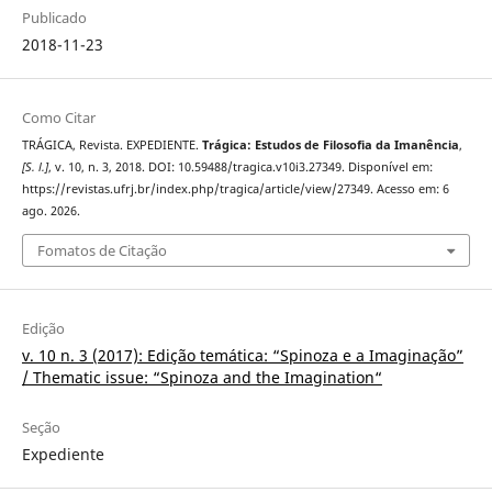
Publicado
2018-11-23
Como Citar
TRÁGICA, Revista. EXPEDIENTE.
Trágica: Estudos de Filosofia da Imanência
,
[S. l.]
, v. 10, n. 3, 2018. DOI: 10.59488/tragica.v10i3.27349. Disponível em:
https://revistas.ufrj.br/index.php/tragica/article/view/27349. Acesso em: 6
ago. 2026.
Fomatos de Citação
Edição
v. 10 n. 3 (2017): Edição temática: “Spinoza e a Imaginação”
/ Thematic issue: “Spinoza and the Imagination“
Seção
Expediente