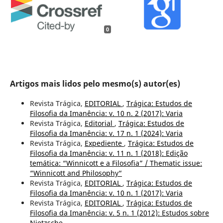
0
Artigos mais lidos pelo mesmo(s) autor(es)
Revista Trágica,
EDITORIAL
,
Trágica: Estudos de
Filosofia da Imanência: v. 10 n. 2 (2017): Varia
Revista Trágica,
Editorial
,
Trágica: Estudos de
Filosofia da Imanência: v. 17 n. 1 (2024): Varia
Revista Trágica,
Expediente
,
Trágica: Estudos de
Filosofia da Imanência: v. 11 n. 1 (2018): Edição
temática: “Winnicott e a Filosofia” / Thematic issue:
“Winnicott and Philosophy“
Revista Trágica,
EDITORIAL
,
Trágica: Estudos de
Filosofia da Imanência: v. 10 n. 1 (2017): Varia
Revista Trágica,
EDITORIAL
,
Trágica: Estudos de
Filosofia da Imanência: v. 5 n. 1 (2012): Estudos sobre
Nietzsche