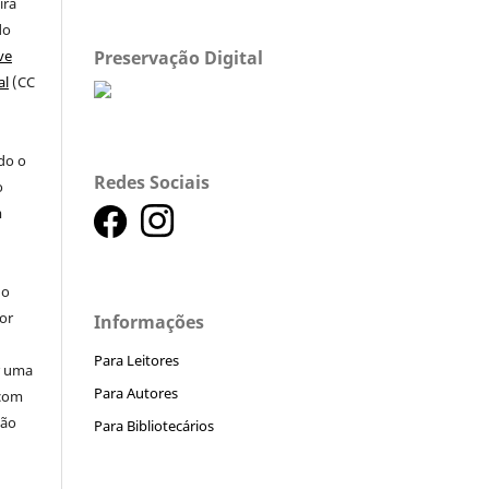
ira
do
Preservação Digital
ve
al
(CC
a
ndo o
Redes Sociais
o
m
do
or
Informações
Para Leitores
ar uma
Para Autores
 com
ção
Para Bibliotecários