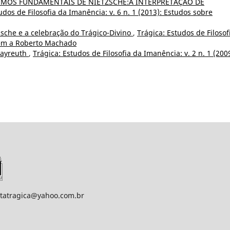
MOS FUNDAMENTAIS DE NIETZSCHE:A INTERPRETAÇÃO DE
udos de Filosofia da Imanência: v. 6 n. 1 (2013): Estudos sobre
zsche e a celebração do Trágico-Divino
,
Trágica: Estudos de Filosof
gem a Roberto Machado
Bayreuth
,
Trágica: Estudos de Filosofia da Imanência: v. 2 n. 1 (2009
statragica@yahoo.com.br