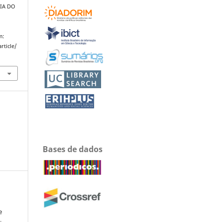
IA DO
m:
rticle/
Bases de dados
e