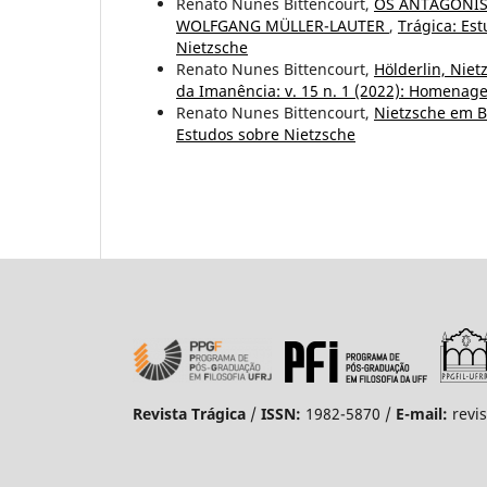
Renato Nunes Bittencourt,
OS ANTAGONIS
WOLFGANG MÜLLER-LAUTER
,
Trágica: Est
Nietzsche
Renato Nunes Bittencourt,
Hölderlin, Niet
da Imanência: v. 15 n. 1 (2022): Homena
Renato Nunes Bittencourt,
Nietzsche em 
Estudos sobre Nietzsche
Revista Trágica
/
ISSN:
1982-5870 /
E-mail:
revi