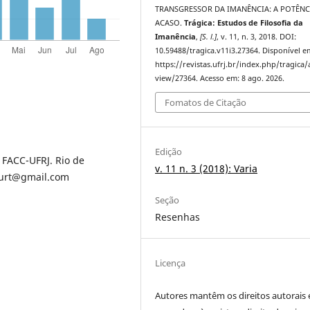
TRANSGRESSOR DA IMANÊNCIA: A POTÊNC
ACASO.
Trágica: Estudos de Filosofia da
Imanência
,
[S. l.]
, v. 11, n. 3, 2018. DOI:
10.59488/tragica.v11i3.27364. Disponível e
https://revistas.ufrj.br/index.php/tragica/a
view/27364. Acesso em: 8 ago. 2026.
Fomatos de Citação
Edição
 FACC-UFRJ. Rio de
v. 11 n. 3 (2018): Varia
court@gmail.com
Seção
Resenhas
Licença
Autores mantêm os direitos autorais 