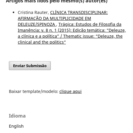
Artigos mais lidos pelo mesmo(s) autor(es)
Cristina Rauter,
CLÍNICA TRANSDISCIPLINAR:
AFIRMAÇÃO DA MULTIPLICIDADE EM
DELEUZE/SPINOZA
,
Trágica: Estudos de Filosofia da
Imanência: v. 8 n. 1 (2015): Edição temática: “Deleuze,
a clínica e a política” / Thematic issue: “Deleuze, the
clinical and the politics“
Enviar Submissão
Baixar template/modelo:
clique aqui
Idioma
English