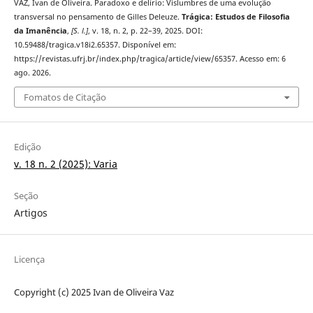
VAZ, Ivan de Oliveira. Paradoxo e delírio: Vislumbres de uma evolução
transversal no pensamento de Gilles Deleuze.
Trágica: Estudos de Filosofia
da Imanência
,
[S. l.]
, v. 18, n. 2, p. 22–39, 2025. DOI:
10.59488/tragica.v18i2.65357. Disponível em:
https://revistas.ufrj.br/index.php/tragica/article/view/65357. Acesso em: 6
ago. 2026.
Fomatos de Citação
Edição
v. 18 n. 2 (2025): Varia
Seção
Artigos
Licença
Copyright (c) 2025 Ivan de Oliveira Vaz