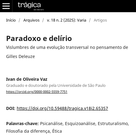
Início
/
Arquivos
/
v. 18 n. 2 (2025): Varia
/
Artigos
Paradoxo e delírio
Vislumbres de uma evolução transversal no pensamento de
Gilles Deleuze
Ivan de Oliveira Vaz
Graduado e doutorado pela Universidade de São Paulo
https://orcid.org/0000-0002-5559-7751
DOI:
https://doi.org/10.59488/tragica.v18i2.65357
Palavras-chave:
Psicanálise, Esquizoanálise, Estruturalismo,
Filosofia da diferença, Ética