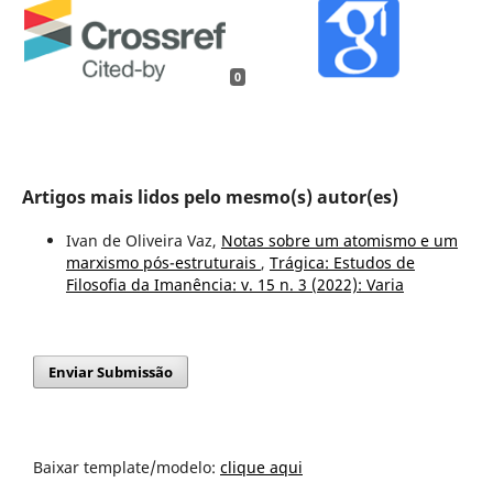
0
Artigos mais lidos pelo mesmo(s) autor(es)
Ivan de Oliveira Vaz,
Notas sobre um atomismo e um
marxismo pós-estruturais
,
Trágica: Estudos de
Filosofia da Imanência: v. 15 n. 3 (2022): Varia
Enviar Submissão
Baixar template/modelo:
clique aqui