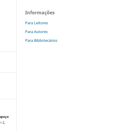
Informações
Para Leitores
Para Autores
Para Bibliotecários
spaço
1–2,