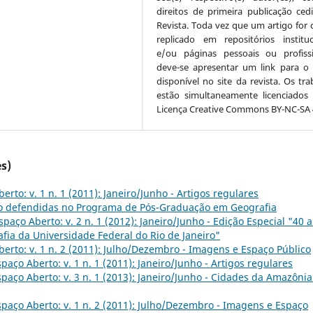
direitos de primeira publicação ced
Revista. Toda vez que um artigo for c
replicado em repositórios instituc
e/ou páginas pessoais ou profissi
deve-se apresentar um link para o 
disponível no site da revista. Os tra
estão simultaneamente licenciados
Licença Creative Commons BY-NC-SA 4
s)
erto: v. 1 n. 1 (2011): Janeiro/Junho - Artigos regulares
o defendidas no Programa de Pós-Graduação em Geografia
spaço Aberto: v. 2 n. 1 (2012): Janeiro/Junho - Edição Especial "40 
ia da Universidade Federal do Rio de Janeiro"
erto: v. 1 n. 2 (2011): Julho/Dezembro - Imagens e Espaço Público
spaço Aberto: v. 1 n. 1 (2011): Janeiro/Junho - Artigos regulares
spaço Aberto: v. 3 n. 1 (2013): Janeiro/Junho - Cidades da Amazônia
spaço Aberto: v. 1 n. 2 (2011): Julho/Dezembro - Imagens e Espaço