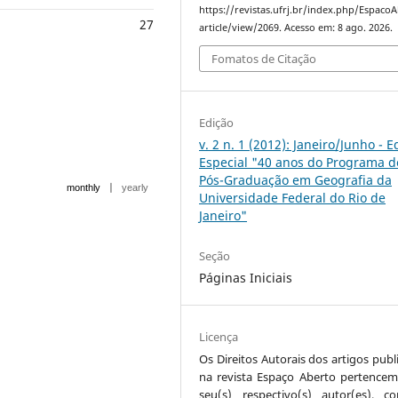
https://revistas.ufrj.br/index.php/Espaco
27
article/view/2069. Acesso em: 8 ago. 2026.
Fomatos de Citação
Edição
v. 2 n. 1 (2012): Janeiro/Junho - E
Especial "40 anos do Programa d
Pós-Graduação em Geografia da
|
monthly
yearly
Universidade Federal do Rio de
Janeiro"
Seção
Páginas Iniciais
Licença
Os Direitos Autorais dos artigos publ
na revista Espaço Aberto pertencem
seu(s) respectivo(s) autor(es), 