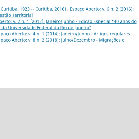
(Curitiba, 1923 -- Curitiba, 2016)
,
Espaço Aberto: v. 6 n. 2 (2016):
stão Territorial
erto: v. 2 n. 1 (2012): Janeiro/Junho - Edição Especial "40 anos do
da Universidade Federal do Rio de Janeiro"
spaço Aberto: v. 4 n. 1 (2014): Janeiro/Junho - Artigos regulares
spaço Aberto: v. 8 n. 2 (2018): Julho/Dezembro - Migrações e