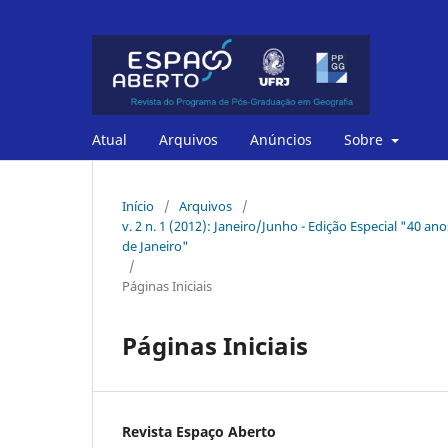
Atual
Arquivos
Anúncios
Sobre
Início
/
Arquivos
/
v. 2 n. 1 (2012): Janeiro/Junho - Edição Especial "40
de Janeiro"
/
Páginas Iniciais
Páginas Iniciais
Revista Espaço Aberto