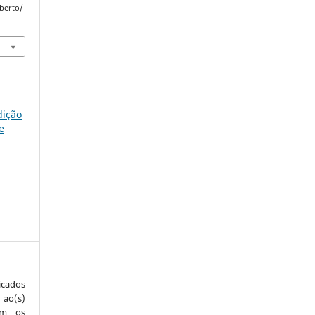
Aberto/
dição
e
icados
 ao(s)
com os