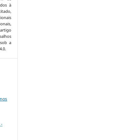
idos à
itado,
ionais
onais,
artigo
balhos
 sob a
.0.
anos
 -