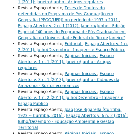
1 (2011): Janeiro/Junho - Artigos regulares
Revista Espaço Aberto,
Teses de Doutorado
defendidas no Programa de Pós-Graduação em
Geografia (PPGG/UFRJ) no período de 1997 a 2011
,
Espaço Aberto: v. 2 n. 1 (2012): Janeiro/Junho - Edição
Especial "40 anos do Programa de Pós-Graduação em
Geografia da Universidade Federal do Rio de Janeiro"
Revista Espaço Aberto,
Editorial
,
Espaço Aberto: v. 1 n.
2 (2011): Julho/Dezembro - Imagens e Espaço Público
Revista Espaço Aberto,
Páginas Iniciais
,
Espaço
Aberto: v. 1 n. 1 (2011): Janeiro/Junho - Artigos
regulares
Revista Espaço Aberto,
Páginas Iniciais
,
Espaço
Aberto: v. 3 n. 1 (2013): Janeiro/Junho - Cidades da
Amazônia - Surtos econômicos
Revista Espaço Aberto,
Páginas Iniciais
,
Espaço
Aberto: v. 1 n. 2 (2011): Julho/Dezembro - Imagens e
Espaço Público
Revista Espaço Aberto,
João José Bigarella (Curitiba,
1923 -- Curitiba, 2016)
,
Espaço Aberto: v. 6 n. 2 (2016):
Julho/Dezembro - Educação Ambiental e Gestão
Territorial
Revista Espaço Aberto,
Páginas Iniciais
,
Espaço