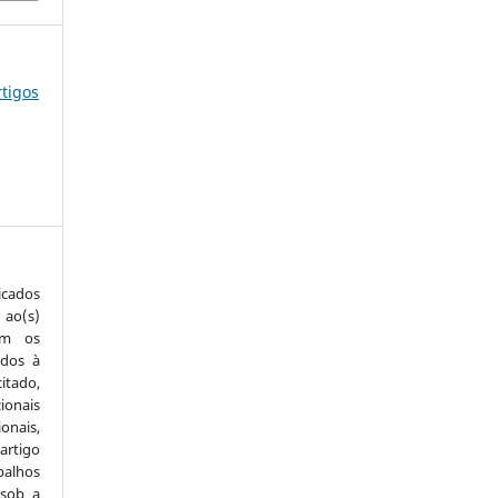
rtigos
icados
 ao(s)
com os
idos à
itado,
ionais
onais,
artigo
balhos
 sob a