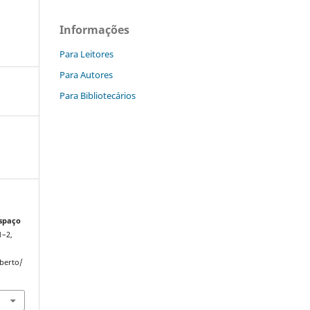
Informações
Para Leitores
Para Autores
Para Bibliotecários
spaço
1–2,
Aberto/