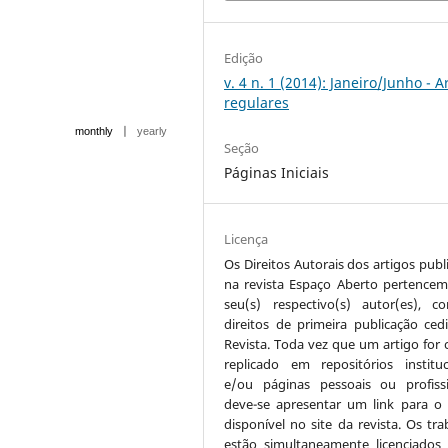
Edição
v. 4 n. 1 (2014): Janeiro/Junho - A
regulares
|
monthly
yearly
Seção
Páginas Iniciais
Licença
Os Direitos Autorais dos artigos publ
na revista Espaço Aberto pertencem
seu(s) respectivo(s) autor(es), 
direitos de primeira publicação ced
Revista. Toda vez que um artigo for c
replicado em repositórios instituc
e/ou páginas pessoais ou profissi
deve-se apresentar um link para o 
disponível no site da revista. Os tra
estão simultaneamente licenciados