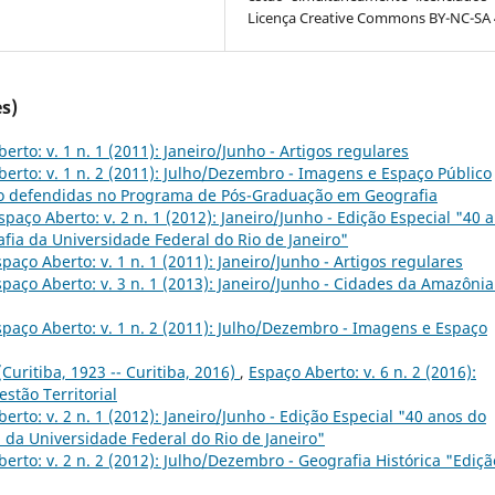
Licença Creative Commons BY-NC-SA 4
s)
erto: v. 1 n. 1 (2011): Janeiro/Junho - Artigos regulares
erto: v. 1 n. 2 (2011): Julho/Dezembro - Imagens e Espaço Público
o defendidas no Programa de Pós-Graduação em Geografia
spaço Aberto: v. 2 n. 1 (2012): Janeiro/Junho - Edição Especial "40 
ia da Universidade Federal do Rio de Janeiro"
spaço Aberto: v. 1 n. 1 (2011): Janeiro/Junho - Artigos regulares
spaço Aberto: v. 3 n. 1 (2013): Janeiro/Junho - Cidades da Amazônia
spaço Aberto: v. 1 n. 2 (2011): Julho/Dezembro - Imagens e Espaço
(Curitiba, 1923 -- Curitiba, 2016)
,
Espaço Aberto: v. 6 n. 2 (2016):
stão Territorial
erto: v. 2 n. 1 (2012): Janeiro/Junho - Edição Especial "40 anos do
da Universidade Federal do Rio de Janeiro"
erto: v. 2 n. 2 (2012): Julho/Dezembro - Geografia Histórica "Ediçã