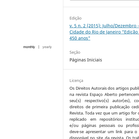
Edição
v. 5 n. 2 (2015): Julho/Dezembro -
Cidade do Rio de Janeiro "Edição
450 anos"
|
monthly
yearly
Seção
Páginas Iniciais
Licença
Os Direitos Autorais dos artigos publ
na revista Espaço Aberto pertencem
seu(s) respectivo(s) autor(es), 
direitos de primeira publicação ced
Revista. Toda vez que um artigo for c
replicado em repositórios instituc
e/ou páginas pessoais ou profissi
deve-se apresentar um link para o 
disponível no site da revista. Os tra