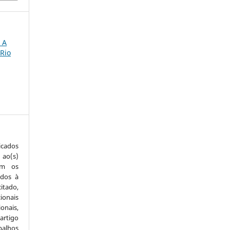
 A
 Rio
icados
 ao(s)
com os
idos à
itado,
ionais
onais,
artigo
balhos