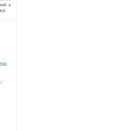
 sob a
.0.
anos
 -