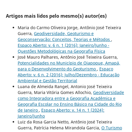
Artigos mais lidos pelo mesmo(s) autor(es)
Maria do Carmo Oliveira Jorge, Antônio José Teixeira
Guerra,
Geodiversidade, Geoturismo e
Geoconservação: Conceitos, Teorias e Métodos
,
Espaço Aberto: v. 6 n. 1 (2016): Janeiro/Junho -
Questões Metodológicas na Geografia Física
José Mauro Palhares, Antônio José Teixeira Guerra,
Potencialidades no Município de Oiapoque, Amapá,
para o Desenvolvimento do Geoturismo
,
Espaço
Aberto: v. 6 n. 2 (2016): Julho/Dezembro - Educação
Ambiental e Gestão Territorial
Luana de Almeida Rangel, Antonio José Teixeira
Guerra, Maria Vitória Gomes Allochio,
Geodiversidade
como Integradora entre a Geografia Acadêmica e
Geografia Escolar no Ensino Básico na Cidade do Rio
de Janeiro
,
Espaço Aberto: v. 14 n. 1 (2024):
Janeiro/Junho
Luiz da Rosa Garcia Netto, Antônio José Teixeira
Guerra, Patrícia Helena Mirandola Garcia,
O Turismo