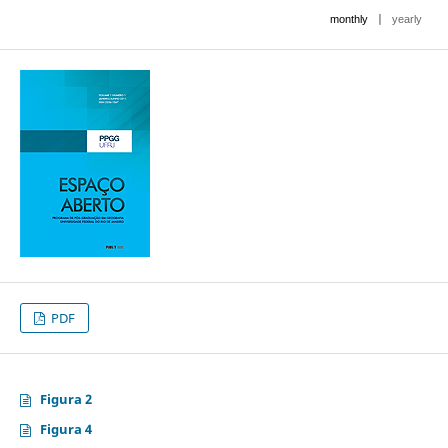
|
monthly
yearly
PDF
Figura 2
Figura 4