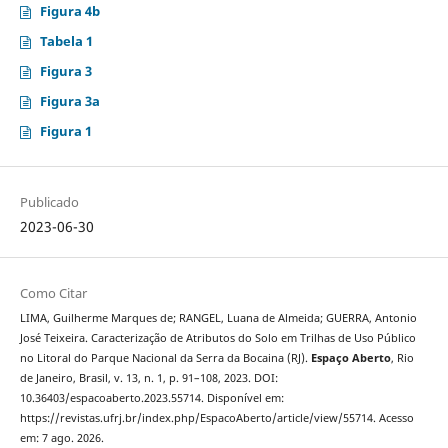
Figura 4b
Tabela 1
Figura 3
Figura 3a
Figura 1
Publicado
2023-06-30
Como Citar
LIMA, Guilherme Marques de; RANGEL, Luana de Almeida; GUERRA, Antonio
José Teixeira. Caracterização de Atributos do Solo em Trilhas de Uso Público
no Litoral do Parque Nacional da Serra da Bocaina (RJ).
Espaço Aberto
, Rio
de Janeiro, Brasil, v. 13, n. 1, p. 91–108, 2023. DOI:
10.36403/espacoaberto.2023.55714. Disponível em:
https://revistas.ufrj.br/index.php/EspacoAberto/article/view/55714. Acesso
em: 7 ago. 2026.