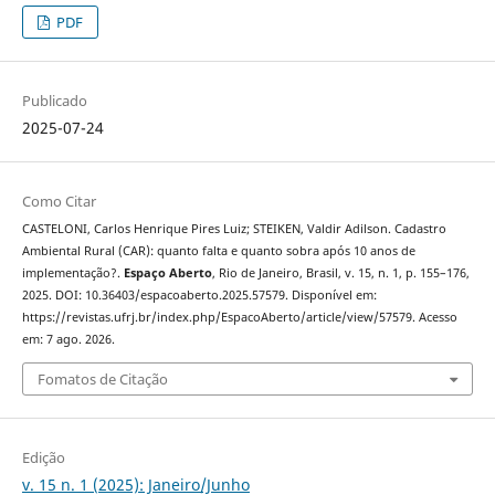
PDF
Publicado
2025-07-24
Como Citar
CASTELONI, Carlos Henrique Pires Luiz; STEIKEN, Valdir Adilson. Cadastro
Ambiental Rural (CAR): quanto falta e quanto sobra após 10 anos de
implementação?.
Espaço Aberto
, Rio de Janeiro, Brasil, v. 15, n. 1, p. 155–176,
2025. DOI: 10.36403/espacoaberto.2025.57579. Disponível em:
https://revistas.ufrj.br/index.php/EspacoAberto/article/view/57579. Acesso
em: 7 ago. 2026.
Fomatos de Citação
Edição
v. 15 n. 1 (2025): Janeiro/Junho