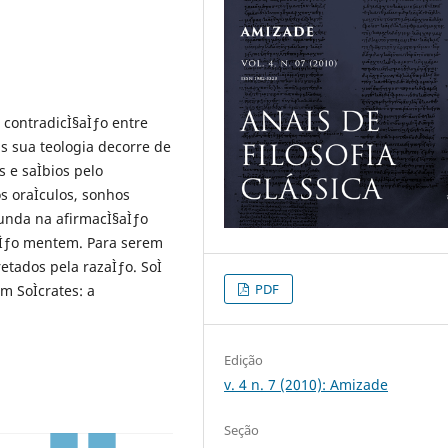
 contradicÌ§aÌƒo entre
is sua teologia decorre de
s e saÌbios pelo
s oraÌculos, sonhos
funda na afirmacÌ§aÌƒo
aÌƒo mentem. Para serem
etados pela razaÌƒo. SoÌ
PDF
m SoÌcrates: a
Edição
v. 4 n. 7 (2010): Amizade
Seção