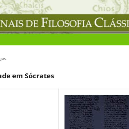
igos
dade em Sócrates