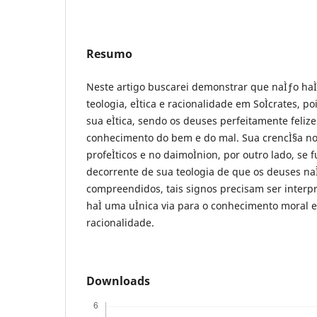
Resumo
Neste artigo buscarei demonstrar que naÌƒo haÌ
teologia, eÌtica e racionalidade em SoÌcrates, po
sua eÌtica, sendo os deuses perfeitamente felize
conhecimento do bem e do mal. Sua crencÌ§a no
profeÌticos e no daimoÌnion, por outro lado, se 
decorrente de sua teologia de que os deuses n
compreendidos, tais signos precisam ser interpr
haÌ uma uÌnica via para o conhecimento moral e
racionalidade.
Downloads