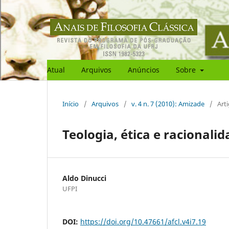
Atual
Arquivos
Anúncios
Sobre
Início
/
Arquivos
/
v. 4 n. 7 (2010): Amizade
/
Art
Teologia, ética e racionali
Aldo Dinucci
UFPI
DOI:
https://doi.org/10.47661/afcl.v4i7.19