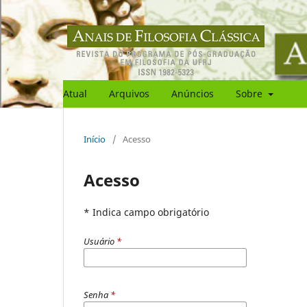
Atual
Arquivos
Anúncios
Sobre
Início
/
Acesso
Acesso
* Indica campo obrigatório
Usuário
*
Senha
*