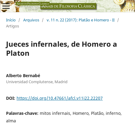
Início
/
Arquivos
/
v. 11 n. 22 (2017): Platão e Homero - II
/
Artigos
Jueces infernales, de Homero a
Platon
Alberto Bernabé
Universidad Complutense, Madrid
DOI:
https://doi.org/10.47661/afcl.v11i22.22207
Palavras-chave:
mitos infernais, Homero, Platão, inferno,
alma