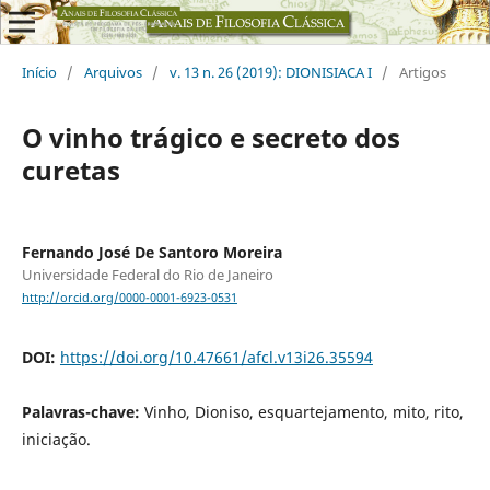
Início
/
Arquivos
/
v. 13 n. 26 (2019): DIONISIACA I
/
Artigos
O vinho trágico e secreto dos
curetas
Fernando José De Santoro Moreira
Universidade Federal do Rio de Janeiro
http://orcid.org/0000-0001-6923-0531
DOI:
https://doi.org/10.47661/afcl.v13i26.35594
Palavras-chave:
Vinho, Dioniso, esquartejamento, mito, rito,
iniciação.