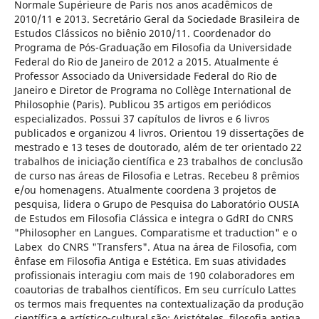
Normale Supérieure de Paris nos anos acadêmicos de
2010/11 e 2013. Secretário Geral da Sociedade Brasileira de
Estudos Clássicos no biênio 2010/11. Coordenador do
Programa de Pós-Graduação em Filosofia da Universidade
Federal do Rio de Janeiro de 2012 a 2015. Atualmente é
Professor Associado da Universidade Federal do Rio de
Janeiro e Diretor de Programa no Collège International de
Philosophie (Paris). Publicou 35 artigos em periódicos
especializados. Possui 37 capítulos de livros e 6 livros
publicados e organizou 4 livros. Orientou 19 dissertações de
mestrado e 13 teses de doutorado, além de ter orientado 22
trabalhos de iniciação científica e 23 trabalhos de conclusão
de curso nas áreas de Filosofia e Letras. Recebeu 8 prêmios
e/ou homenagens. Atualmente coordena 3 projetos de
pesquisa, lidera o Grupo de Pesquisa do Laboratório OUSIA
de Estudos em Filosofia Clássica e integra o GdRI do CNRS
"Philosopher en Langues. Comparatisme et traduction" e o
Labex do CNRS "Transfers". Atua na área de Filosofia, com
ênfase em Filosofia Antiga e Estética. Em suas atividades
profissionais interagiu com mais de 190 colaboradores em
coautorias de trabalhos científicos. Em seu currículo Lattes
os termos mais frequentes na contextualização da produção
científica e artístico-cultural são: Aristóteles, filosofia antiga,