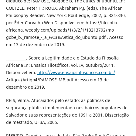
didático de: RAMOSE, Mogobe B. The ethics of ubuntu. In:
COETZEE, Peter H.; ROUX, Abraham P.J. (eds). The African
Philosophy Reader. New York: Routledge, 2002, p. 324-330,
por Éder Carvalho Wen Disponível em: https://filosofia-
africana. weebly.com/uploads/1/3/2/1/13213792/mo
gobe_b._ramose_-_a_%C3%A9tica_do_ubuntu.pdf . Acesso
em 13 de dezembro de 2019.
___________. Sobre a Legitimidade e o Estudo da Filosofia
Africana In: Ensaios Filosóficos. vol. IV, outubro/2011.
Disponível em:
http://www.ensaiosfilosoficos.com.br/
Artigos/Artigo4/RAMOSE_MB.pdf Acesso em 13 de
dezembro de 2019.
REIS, Vilma. Atucaiados pelo estado: as políticas de
segurança pública implementada nos bairros populares de
Salvador e suas representações de 1991 a 2001. Dissertação
de mestrado, UFBA, 2005.
RIBEIRO, Djamila. Lugar de fala. São Paulo: Sueli Carneiro;