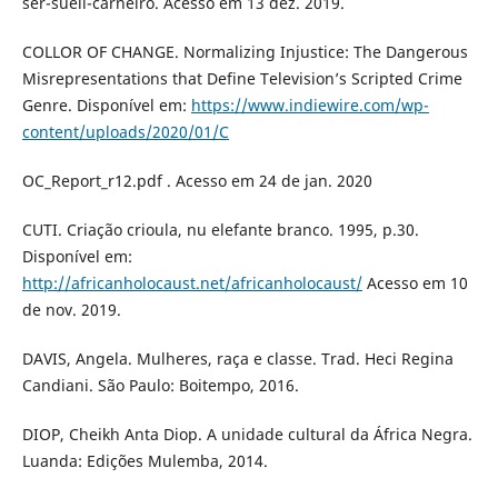
ser-sueli-carneiro. Acesso em 13 dez. 2019.
COLLOR OF CHANGE. Normalizing Injustice: The Dangerous
Misrepresentations that Define Television’s Scripted Crime
Genre. Disponível em:
https://www.indiewire.com/wp-
content/uploads/2020/01/C
OC_Report_r12.pdf . Acesso em 24 de jan. 2020
CUTI. Criação crioula, nu elefante branco. 1995, p.30.
Disponível em:
http://africanholocaust.net/africanholocaust/
Acesso em 10
de nov. 2019.
DAVIS, Angela. Mulheres, raça e classe. Trad. Heci Regina
Candiani. São Paulo: Boitempo, 2016.
DIOP, Cheikh Anta Diop. A unidade cultural da África Negra.
Luanda: Edições Mulemba, 2014.