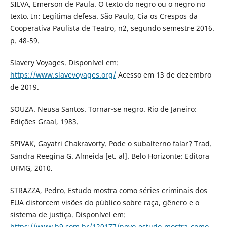
SILVA, Emerson de Paula. O texto do negro ou o negro no
texto. In: Legítima defesa. São Paulo, Cia os Crespos da
Cooperativa Paulista de Teatro, n2, segundo semestre 2016.
p. 48-59.
Slavery Voyages. Disponível em:
https://www.slavevoyages.org/
Acesso em 13 de dezembro
de 2019.
SOUZA. Neusa Santos. Tornar-se negro. Rio de Janeiro:
Edições Graal, 1983.
SPIVAK, Gayatri Chakravorty. Pode o subalterno falar? Trad.
Sandra Reegina G. Almeida [et. al]. Belo Horizonte: Editora
UFMG, 2010.
STRAZZA, Pedro. Estudo mostra como séries criminais dos
EUA distorcem visões do público sobre raça, gênero e o
sistema de justiça. Disponível em:
https://www.b9.com.br/120177/novo-estudo-mostra-como
-