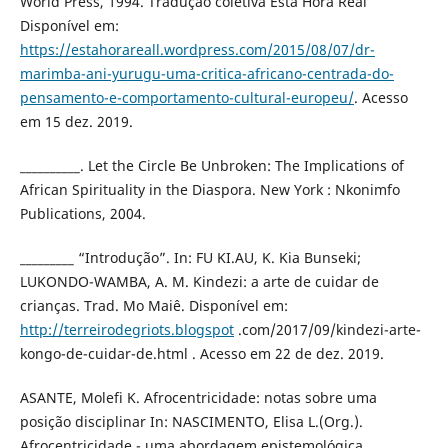
World Press, 1994. Tradução coletiva Esta Hora Real
Disponível em:
https://estahorareall.wordpress.com/2015/08/07/dr-
marimba-ani-yurugu-uma-critica-africano-centrada-do-
pensamento-e-comportamento-cultural-europeu/
. Acesso
em 15 dez. 2019.
__________. Let the Circle Be Unbroken: The Implications of
African Spirituality in the Diaspora. New York : Nkonimfo
Publications, 2004.
_________ “Introdução”. In: FU KI.AU, K. Kia Bunseki;
LUKONDO-WAMBA, A. M. Kindezi: a arte de cuidar de
crianças. Trad. Mo Maiê. Disponível em:
http://terreirodegriots.blogspot
.com/2017/09/kindezi-arte-
kongo-de-cuidar-de.html . Acesso em 22 de dez. 2019.
ASANTE, Molefi K. Afrocentricidade: notas sobre uma
posição disciplinar In: NASCIMENTO, Elisa L.(Org.).
Afrocentricidade - uma abordagem epistemológica