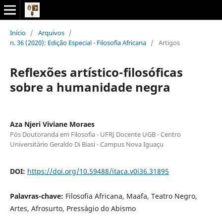
Início
/
Arquivos
/
n. 36 (2020): Edição Especial - Filosofia Africana
/
Artigos
Reflexões artístico-filosóficas
sobre a humanidade negra
Aza Njeri Viviane Moraes
Pós Doutoranda em Filosofia - UFRJ Docente UGB - Centro
Universitário Geraldo Di Biasi - Campus Nova Iguaçu
DOI:
https://doi.org/10.59488/itaca.v0i36.31895
Palavras-chave:
Filosofia Africana, Maafa, Teatro Negro,
Artes, Afrosurto, Presságio do Abismo