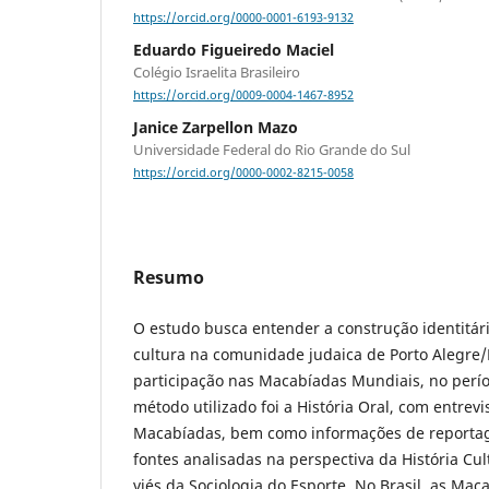
https://orcid.org/0000-0001-6193-9132
Eduardo Figueiredo Maciel
Colégio Israelita Brasileiro
https://orcid.org/0009-0004-1467-8952
Janice Zarpellon Mazo
Universidade Federal do Rio Grande do Sul
https://orcid.org/0000-0002-8215-0058
Resumo
O estudo busca entender a construção identitá
cultura na comunidade judaica de Porto Alegre/R
participação nas Macabíadas Mundiais, no perí
método utilizado foi a História Oral, com entrevi
Macabíadas, bem como informações de reportag
fontes analisadas na perspectiva da História Cu
viés da Sociologia do Esporte. No Brasil, as Ma