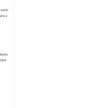
 autor
ara a
e
o
atuita
lobal