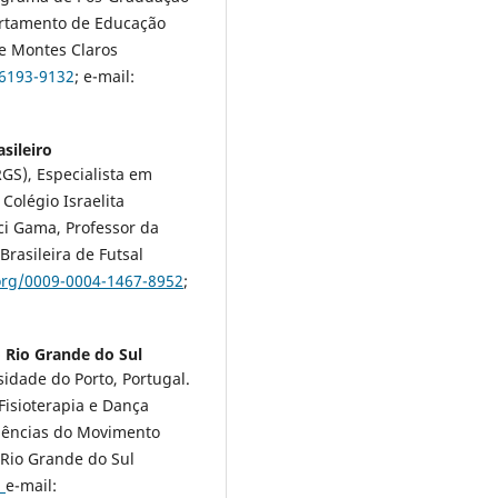
artamento de Educação
de Montes Claros
-6193-9132
; e-mail:
asileiro
S), Especialista em
Colégio Israelita
nci Gama, Professor da
rasileira de Futsal
.org/0009-0004-1467-8952
;
 Rio Grande do Sul
idade do Porto, Portugal.
 Fisioterapia e Dança
iências do Movimento
Rio Grande do Sul
;
e-mail: