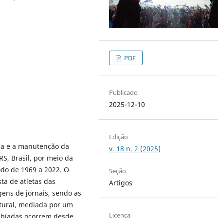
PDF
Publicado
2025-12-10
Edição
ria e a manutenção da
v. 18 n. 2 (2025)
S, Brasil, por meio da
odo de 1969 a 2022. O
Seção
sta de atletas das
Artigos
ens de jornais, sendo as
ltural, mediada por um
Licença
cabíadas ocorrem desde