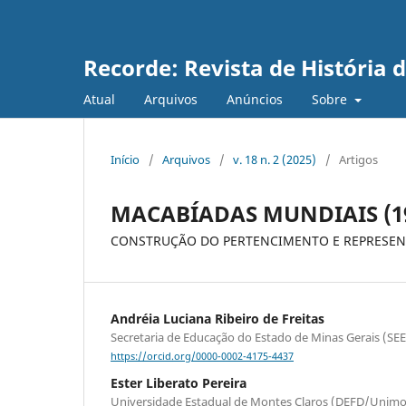
Recorde: Revista de História 
Atual
Arquivos
Anúncios
Sobre
Início
/
Arquivos
/
v. 18 n. 2 (2025)
/
Artigos
MACABÍADAS MUNDIAIS (196
CONSTRUÇÃO DO PERTENCIMENTO E REPRESEN
Andréia Luciana Ribeiro de Freitas
Secretaria de Educação do Estado de Minas Gerais (SE
https://orcid.org/0000-0002-4175-4437
Ester Liberato Pereira
Universidade Estadual de Montes Claros (DEFD/Unimo