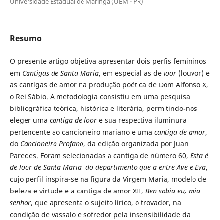
Universidade Estadual de Maringá (UEM - PR)
Resumo
O presente artigo objetiva apresentar dois perfis femininos
em
Cantigas de Santa Maria
, em especial as de
loor
(louvor) e
as cantigas de amor na produção poética de Dom Alfonso X,
o Rei Sábio. A metodologia consistiu em uma pesquisa
bibliográfica teórica, histórica e literária, permitindo-nos
eleger uma
cantiga de loor
e sua respectiva iluminura
pertencente ao
cancioneiro mariano e uma
cantiga de amor
,
do
Cancioneiro Profano
, da edição organizada por Juan
Paredes. Foram selecionadas a cantiga de número 60,
Esta é
de loor de Santa Maria, do departimento que á entre Ave e Eva
,
cujo perfil inspira-se na figura da Virgem Maria, modelo de
beleza e virtude e a cantiga de amor XII,
Ben sabia eu, mia
senhor
, que apresenta o sujeito lírico, o trovador, na
condição de vassalo e sofredor pela insensibilidade da