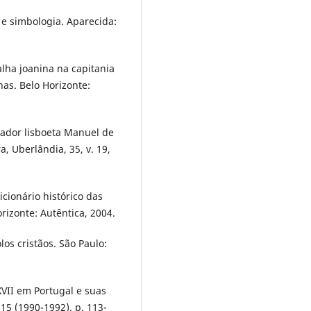
 e simbologia. Aparecida:
alha joanina na capitania
nas. Belo Horizonte:
hador lisboeta Manuel de
a, Uberlândia, 35, v. 19,
ionário histórico das
orizonte: Autêntica, 2004.
os cristãos. São Paulo:
XVII em Portugal e suas
 15 (1990-1992), p. 113-