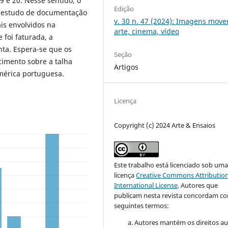
9 e 20. Nesse sentido, o
Edição
do estudo de documentação
v. 30 n. 47 (2024): Imagens move
ais envolvidos na
arte, cinema, vídeo
foi faturada, a
nta. Espera-se que os
Seção
cimento sobre a talha
Artigos
mérica portuguesa.
Licença
Copyright (c) 2024 Arte & Ensaios
Este trabalho está licenciado sob um
licença
Creative Commons Attribution
International License
.
Autores que
publicam nesta revista concordam c
seguintes termos:
Autores mantém os direitos au