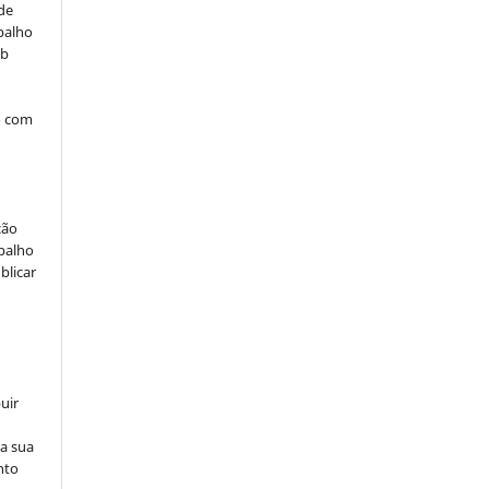
 de
balho
ob
o com
ção
abalho
blicar
uir
na sua
nto