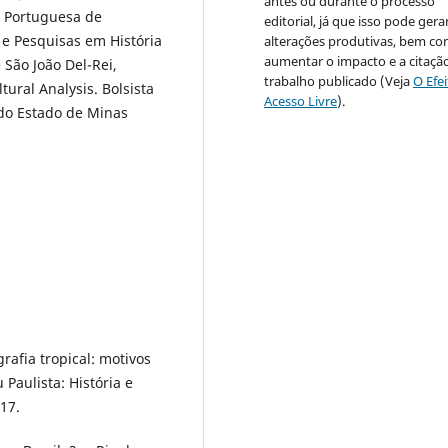
antes ou durante o processo
o Portuguesa de
editorial, já que isso pode gera
 e Pesquisas em História
alterações produtivas, bem c
aumentar o impacto e a citaçã
 São João Del-Rei,
trabalho publicado (Veja
O Efe
tural Analysis. Bolsista
Acesso Livre
).
do Estado de Minas
rafia tropical: motivos
 Paulista: História e
017.