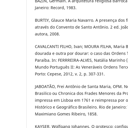
BAZIN, Germain. A arquitetura religiosa barroca n
Janeiro: Record, 1983.
BURTIY, Glauce Maria Navarro. A presença dos f
através do Convento de Santo Antônio. 2 ed. Joã
autora, 2008.
CAVALCANTI FILHO, Ivan; MOURA FILHA, Maria B
dourada e outra por dourar: o caso das Ordens T
Paraíba. In: FERRREIRA-ALVES, Natália Marinho (
Mundo Português II: As Veneráveis Ordens Terce
Porto: Cepese, 2012, v. 2, p. 307-331.
JABOATÃO, Frei Antônio de Santa Maria, OFM. N
Brasilico ou Chronica dos Frades Menores da Pro
impressa em Lisboa em 1761 e reimpressa por o
Histórico e Geográfico Brasileiro. Rio de Janeiro:
Maximiano Gomes Ribeiro, 1858.
KAYSER, Wolfgang Johannes. O grotesco: config