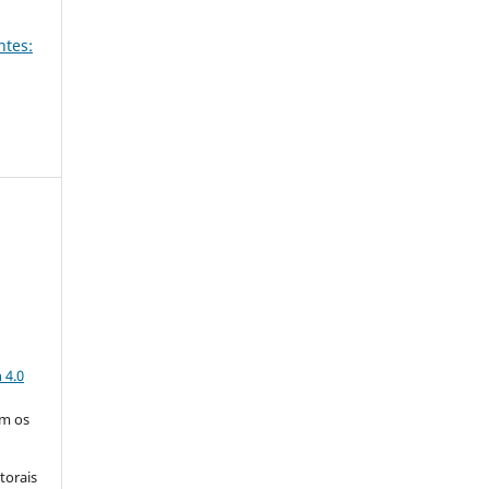
ntes:
a
 4.0
om os
torais