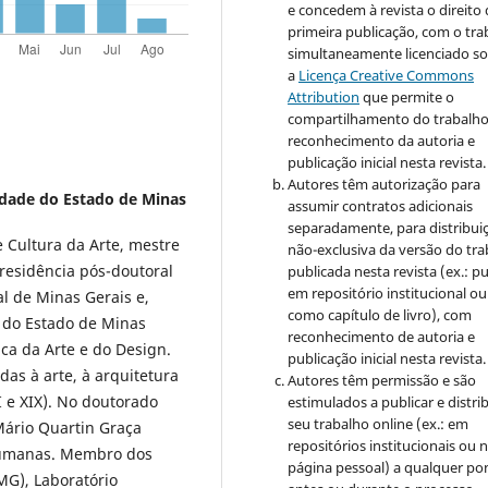
e concedem à revista o direito
primeira publicação, com o tra
simultaneamente licenciado s
a
Licença Creative Commons
Attribution
que permite o
compartilhamento do trabalh
reconhecimento da autoria e
publicação inicial nesta revista.
Autores têm autorização para
idade do Estado de Minas
assumir contratos adicionais
separadamente, para distribui
e Cultura da Arte, mestre
não-exclusiva da versão do tr
residência pós-doutoral
publicada nesta revista (ex.: pu
em repositório institucional ou
l de Minas Gerais e,
como capítulo de livro), com
e do Estado de Minas
reconhecimento de autoria e
tica da Arte e do Design.
publicação inicial nesta revista.
as à arte, à arquitetura
Autores têm permissão e são
I e XIX). No doutorado
estimulados a publicar e distrib
seu trabalho online (ex.: em
Mário Quartin Graça
repositórios institucionais ou 
e Humanas. Membro dos
página pessoal) a qualquer po
G), Laboratório